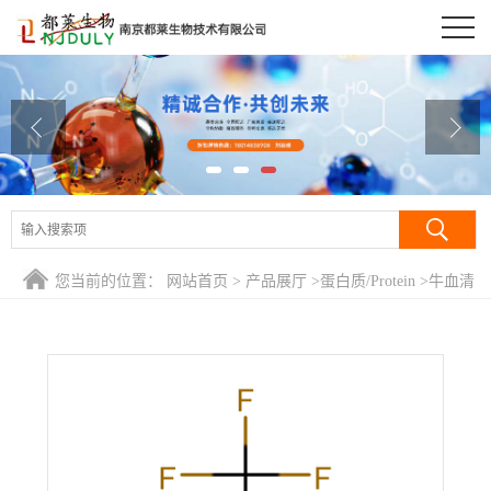
公司首页
公司介绍
公司动态
产品展厅
证书荣誉
您当前的位置：
网站首页
>
产品展厅
>
蛋白质/Protein
>
牛血清
联系方式
白蛋白(第五组份)/牛白蛋白/蛋白粉/牛血蛋白质/BSAV
在线留言