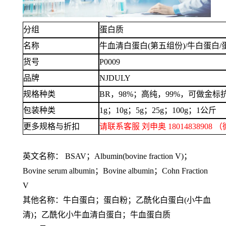
分组
蛋白质
名称
牛血清白蛋白
(第五组份)/牛白蛋白/
货号
P0009
品牌
NJDULY
规格种类
BR，98%
；高纯，
99%，可做金标
包装种类
1g；10g；5g；25g；100g；1公斤
更多规格与折扣
请联系客服
刘申奥
1801483890
英文名称： BSAV；Albumin(bovine fraction V)；
Bovine serum albumin；Bovine albumin；Cohn Fraction
V
其他名称：牛白蛋白；蛋白粉；乙酰化白蛋白
(小牛血
清)；乙酰化小牛血清白蛋白；牛血蛋白质