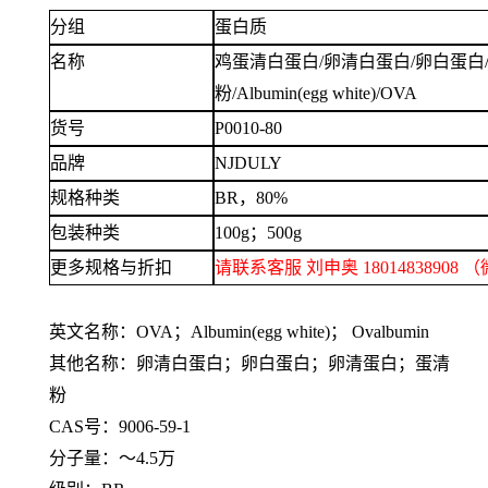
分组
蛋白质
名称
鸡蛋清白蛋白
/卵清白蛋白/卵白蛋白
粉/Albumin(egg white)/OVA
货号
P0010-80
品牌
NJDULY
规格种类
BR，80%
包装种类
100g；500g
更多规格与折扣
请联系客服
刘申奥
1801483890
英文名称：
OVA；Albumin(egg white)； Ovalbumin
其他名称：卵清白蛋白；卵白蛋白；卵清蛋白；蛋清
粉
CAS号：9006-59-1
分子量：～
4.5万