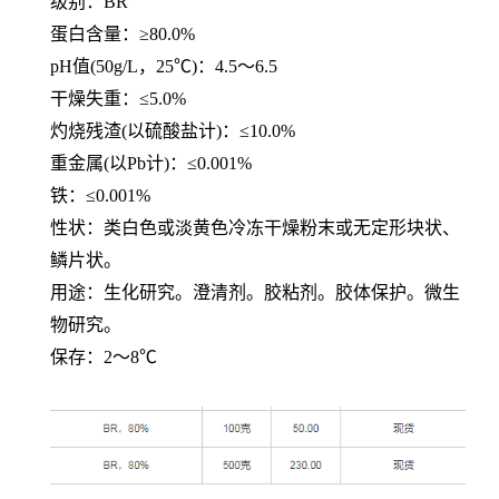
级别：
BR
蛋白含量：
≥80.0%
pH值(50g/L，25℃)：4.5～6.5
干燥失重：
≤5.0%
灼烧残渣
(以硫酸盐计)：≤10.0%
重金属
(以Pb计)：≤0.001%
铁：
≤0.001%
性状：类白色或淡黄色冷冻干燥粉末或无定形块状、
鳞片状。
用途：生化研究。澄清剂。胶粘剂。胶体保护。微生
物研究。
保存：
2～8℃