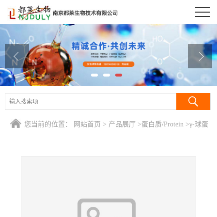
公司首页
公司介绍
公司动态
产品展厅
证书荣誉
您当前的位置：
网站首页
>
产品展厅
>
蛋白质/Protein
>
γ-球蛋
联系方式
白(牛)/牛丙种球蛋白/普通丙种球蛋白/γ-Globulins from bovine
blood
在线留言