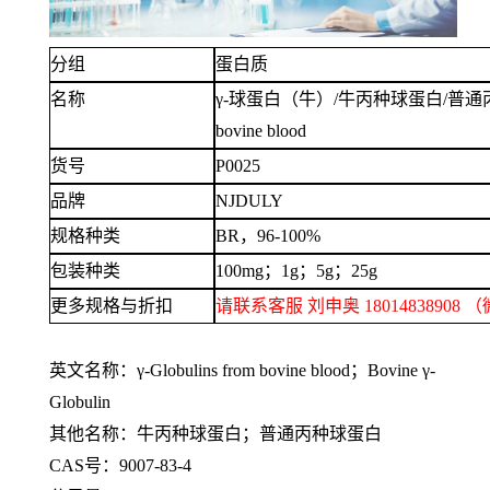
分组
蛋白质
名称
γ-球蛋白（牛）/牛丙种球蛋白/普通丙种球蛋
bovine blood
货号
P0025
品牌
NJDULY
规格种类
BR，96-100%
包装种类
100mg；1g；5g；25g
更多规格与折扣
请联系客服
刘申奥
1801483890
英文名称：
γ-Globulins from bovine blood；Bovine γ-
Globulin
其他名称：牛丙种球蛋白；普通丙种球蛋白
CAS号：9007-83-4