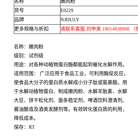
名称
嫩肉粉
货号
E0229
品牌
NJDULY
更多规格与折扣
请联系客服 刘申奥
18014838908
（
名称：嫩肉粉
级别：试剂级
用途：对各种动植物蛋白酶都能起到催化水解作用。
适用范围： 广泛应用于食品工业，可利用酶促反应，
使食品大分子的蛋白质水解成小分子肽或氨基酸。用
于水解动植物蛋白、制成嫩肉粉、水解羊胎素、水解
大豆、饼干松化剂、面条稳定剂、啤酒饮料澄清剂、
酱油酿造及酒类发酵剂等。有效转化蛋白质的利用，
降低成本。
保存：
RT