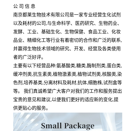
公 司 信 息
南京都莱生物技术有限公司是一家专业经营生化试剂
以及耗材的公司
,
与生命科学、医药研究、生物药业、
发酵、工业、基础生化、生物保健、食品工业、化妆
品业、精细化工等行业有着密切的合作和广泛的联系
,
并赢得生物技术领域的研究、开发、经营及各类使用
者的广泛好评。
主要有以下经营品种
:
氨基酸类
,
糖类
,
酶制剂类
,
蛋白类
,
缓冲剂类
,
抗生素类
,
植物激素类
,
植物试剂类
,
核酸类
,
染
色剂
,
培养基类
,
分离材料及耗材
,
抗体
,
细胞株
,
试剂盒等
等。 我们真诚希望广大客户对我们的工作和服务提出
宝贵的意见和建议
,
以便我们更好的适应新的变化
,
提
供更贴心的服务。