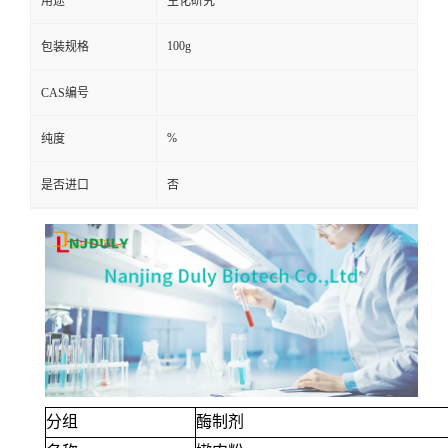
用途
生化研究
100g
包装规格
CAS编号
%
纯度
是否进口
否
分组
酶制剂