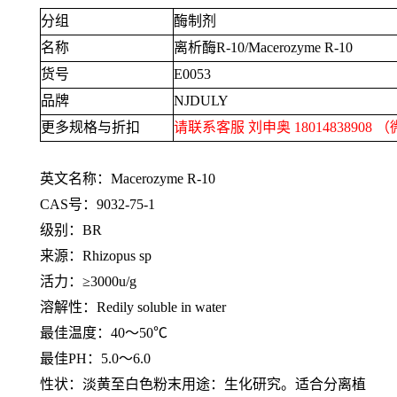
分组
酶制剂
名称
离析酶
R-10/Macerozyme R-10
货号
E0053
品牌
NJDULY
更多规格与折扣
请联系客服 刘申奥
18014838908
（
英文名称：
Macerozyme R-10
CAS号：
9032-75-1
级别：
BR
来源：
Rhizopus sp
活力：≥
3000u/g
溶解性：
Redily soluble in water
最佳温度：
40
～
50℃
最佳
PH
：
5.0
～
6.0
性状：淡黄至白色粉末用途：生化研究。适合分离植