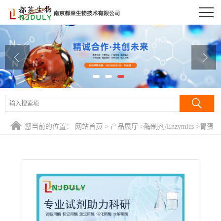
公司首页
公司介绍
公司动态
产品展厅
证书荣誉
您当前的位置：
网站首页
>
产品展厅
>
酶制剂/Enzymics
>
胃蛋
联系方式
白酶抑制剂/抑肽素/五肽衍生物/Pepstatin/Pepstatin A
在线留言