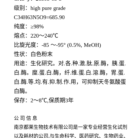
级别：
high pure grade
C34H63N5O9=685.90
纯度：≥
98%
熔点：
220
～
240℃
比旋光度：
-85
～
-95° (0.5%, MeOH)
性状：白色粉末
用途：生化研究。对.各.种.激.肽.原.酶，胰.蛋.
白.酶。糜.蛋.白.酶，纤.维.
蛋.白.溶.酶，胃.蛋.
白.酶.等.均.有.抑.制.作.用
，可抑制天冬氨酸蛋
白酶。
保存：
2
～
8℃,
保质期
3
年
公 司 信 息
南京都莱生物技术有限公司是一家专业经营生化试剂
以及耗材的公司
,
与生命科学、医药研究、生物药业、