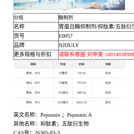
分组
酶制剂
名称
胃蛋白酶抑制剂
/
抑肽素
/
五肽衍
货号
E0057
品牌
NJDULY
更多规格与折扣
请联系客服 刘申奥
1801483890
英文名称：
Pepstatin
；
Pepstatin A
其他名称：抑肽素；五肽衍生物
CAS号：
26305-03-3