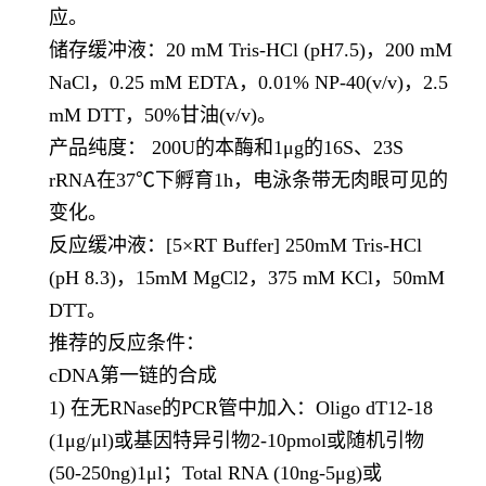
应。
储存缓冲液：
20 mM Tris-HCl (pH7.5)
，
200 mM
NaCl
，
0.25 mM EDTA
，
0.01% NP-40(v/v)
，
2.5
mM DTT
，
50%
甘油
(v/v)
。
产品纯度：
200U
的本酶和
1μg
的
16S
、
23S
rRNA
在
37℃
下孵育
1h
，电泳条带无肉眼可见的
变化。
反应缓冲液：
[5×RT Buffer] 250mM Tris-HCl
(pH 8.3)
，
15mM MgCl2
，
375 mM KCl
，
50mM
DTT
。
推荐的反应条件：
cDNA第一链的合成
1) 在无
RNase
的
PCR
管中加入：
Oligo dT12-18
(1μg/μl)
或基因特异引物
2-10pmol
或随机引物
(50-250ng)1μl
；
Total RNA (10ng-5μg)
或