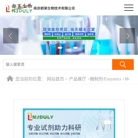
公司首页
公司介绍
公司动态
产品展厅
证书荣誉
您当前的位置：
网站首页
>
产品展厅
>
酶制剂/Enzymics
>
M-
联系方式
MLV反转录酶/MMLV逆转录酶/M-MLV Reverse transcriptase
在线留言