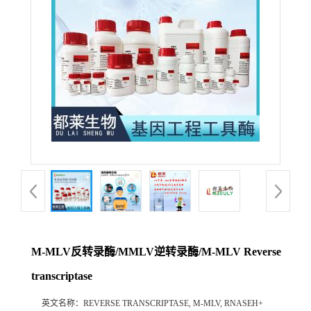
M-MLV反转录酶/MMLV逆转录酶/M-MLV Reverse
transcriptase
英文名称：
REVERSE TRANSCRIPTASE, M-MLV, RNASEH+