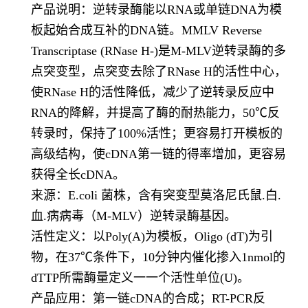
产品说明：逆转录酶能以
RNA
或单链
DNA
为模
板起始合成互补的
DNA
链。
MMLV Reverse
Transcriptase (RNase H-)
是
M-MLV
逆转录酶的多
点突变型，点突变去除了
RNase H
的活性中心，
使
RNase H
的活性降低，减少了逆转录反应中
RNA
的降解，并提高了酶的耐热能力，
50℃
反
转录时，保持了
100%
活性；更容易打开模板的
高级结构，使
cDNA
第一链的得率增加，更容易
获得全长
cDNA
。
来源：
E.coli
菌株，含有突变型莫洛尼氏鼠.白.
血.病
病毒（
M-MLV
）逆转录酶基因。
活性定义：以
Poly(A)
为模板，
Oligo (dT)
为引
物，在
37℃
条件下，
10
分钟内催化掺入
1nmol
的
dTTP
所需酶量定义一一个活性单位
(U)
。
产品应用：第一链
cDNA
的合成；
RT-PCR
反