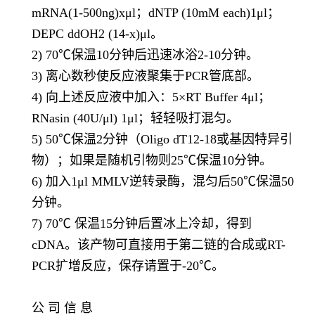
mRNA(1-500ng)xμl
；
dNTP (10mM each)1μl
；
DEPC ddOH2 (14-x)μl
。
2) 70℃保温
10
分钟后迅速冰浴
2-10
分钟。
3) 离心数秒使反应液聚集于
PCR
管底部。
4) 向上述反应液中加入：
5×RT Buffer 4μl
；
RNasin (40U/μl) 1μl
；轻轻吸打混匀。
5) 50℃保温
2
分钟（
Oligo dT12-18
或基因特异引
物）；如果是随机引物则
25℃
保温
10
分钟。
6) 加入
1μl MMLV
逆转录酶，混匀后
50℃
保温
50
分钟。
7) 70℃ 保温
15
分钟后置冰上冷却，得到
cDNA
。该产物可直接用于第二链的合成或
RT-
PCR
扩增反应，保存请置于
-20℃
。
公 司 信 息