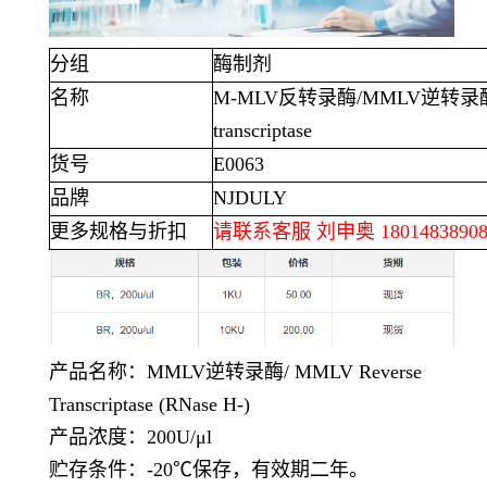
分组
酶制剂
名称
M-MLV
反转录酶
/MMLV
逆转录
transcriptase
货号
E0063
品牌
NJDULY
更多规格与折扣
请联系客服 刘申奥
1801483890
产品名称：
MMLV
逆转录酶
/ MMLV Reverse
Transcriptase (RNase H-)
产品浓度：
200U/μl
贮存条件：
-20℃
保存，有效期二年。