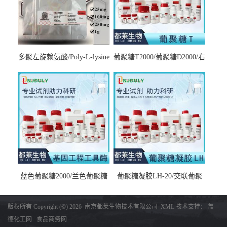
多聚左旋赖氨酸/Poly-L-lysine
葡聚糖T2000/葡聚糖D2000/右
hydrobromide；分子量3000-
旋糖酐2000/Dextran T2000
7000，分子量7000-15000，分
子量2万～4万，分子量3～7
万，分子量7～15万，分子量
15～30万
蓝色葡聚糖2000/兰色葡聚糖
葡聚糖凝胶LH-20/交联葡聚
2000/Dextran blue 2000
糖凝胶LH-20/交联右旋糖酐
凝胶LH-20/Sephadex LH-20
版权所有 Copyright (©) 2026
南京都莱生物技术有限公司
XML
技术支持：
盖
德化工网
食品商务网