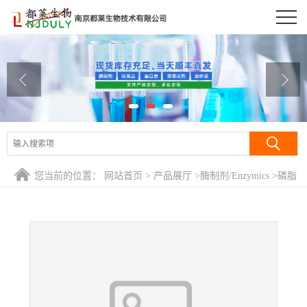
公司首页
公司介绍
公司动态
产品展厅
证书荣誉
您当前的位置：
网站首页
>
产品展厅
>
酶制剂/Enzymics
>
磷脂
联系方式
酶A2/磷酯酶A2/PLA2
在线留言