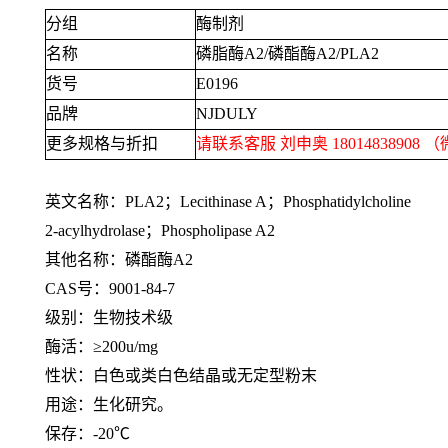
分组
酶制剂
名称
磷脂酶
A2/
磷酯酶
A2/PLA2
货号
E0196
品牌
NJDULY
更多规格与折扣
请联系客服 刘申奥
18014838908
（
英文名称：
PLA2
；
Lecithinase A
；
Phosphatidylcholine
2-acylhydrolase
；
Phospholipase A2
其他名称：磷酯酶
A2
CAS号：
9001-84-7
级别：生物技术级
酶活：≥
200u/mg
性状：白色或类白色结晶或无定型粉末
用途：生化研究。
保存：
-20℃