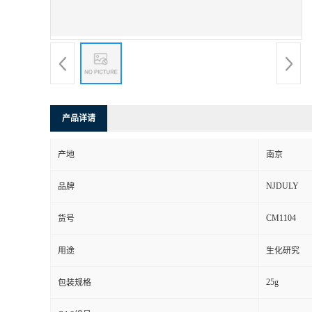
产品详请
产地
南京
NJDULY
品牌
CM1104
货号
用途
生化研究
25g
包装规格