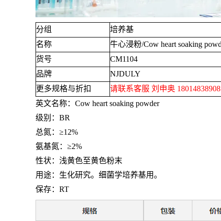
分组
培养基
名称
牛心浸粉
/Cow heart soaking powd
货号
CM1104
品牌
NJDULY
更多规格与折扣
请联系客服 刘申奥
1801483890
英文名称：
Cow heart soaking powder
级别：
BR
总氮：≥
12%
氨基氮：≥
2%
性状：浅黄色至黄色粉末
用途：生化研究。细菌学培养基用。
保存：
RT