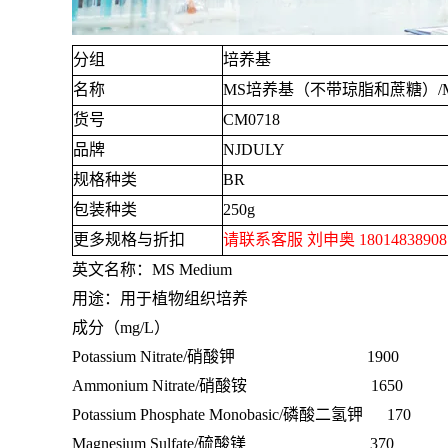
分组
培养基
名称
MS
培养基（不带琼脂和蔗糖）
/
货号
CM0718
品牌
NJDULY
规格种类
BR
包装种类
250g
更多规格与折扣
请联系客服 刘申奥
1801483890
英文名称：
MS Medium
用途：用于植物组织培养
成分（
mg/L
）
Potassium Nitrate/硝酸钾
1900
Ammonium Nitrate/硝酸铵
1650
Potassium Phosphate Monobasic/磷酸二氢钾
170
Magnesium Sulfate/硫酸镁
370