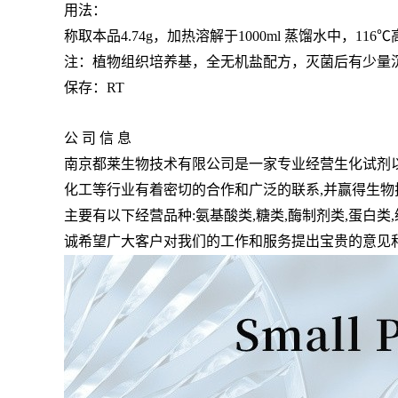
用法：
称取本品
4.74g
，加热溶解于
1000ml
蒸馏水中，
116℃
注：植物组织培养基，全无机盐配方，灭菌后有少量
保存：
RT
公 司 信 息
南京都莱生物技术有限公司是一家专业经营生化试剂
化工等行业有着密切的合作和广泛的联系
,
并赢得生物
主要有以下经营品种
:
氨基酸类
,
糖类
,
酶制剂类
,
蛋白类
,
诚希望广大客户对我们的工作和服务提出宝贵的意见