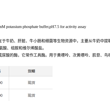
0mM potassium phosphate buffer,pH7.5 for activity assay
在于牛奶、肝脏、牛小肠和细菌等生物资源中，主要从牛奶中提
氨酸、组胺和维尔烯酸盐。
成尿酸的酶，它常作工具酶。用于黄嘌呤、次黄嘌呤、肌苷、鸟