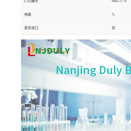
9002-17-9
CAS编号
%
纯度
是否进口
否