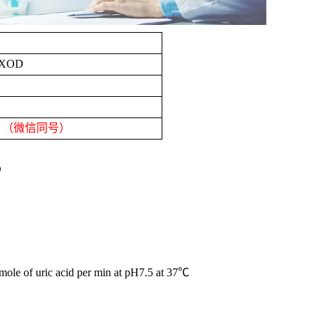
e/XOD
8
（微信同号）
D
omole of uric acid per min at pH7.5 at 37℃