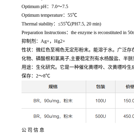
Optimum pH：
7.0
～
7.5
Optimum temperature：
55℃
Thermal stability：
≤55℃(PH7.5, 20 min)
Preparation Instructions：
the enzyme is reconstituted in 5
抑制剂：
Ag+
，
Hg2+
性状：微红色至褐色无定形粉末。能溶于水。广泛存
化物、磷酸根和氯离子
,
主要稳定剂有水杨酸盐、半胱
用途：生化研究。它是一种催化黄嘌呤、次黄嘌呤生
保存：
2
～
8℃
公 司 信 息