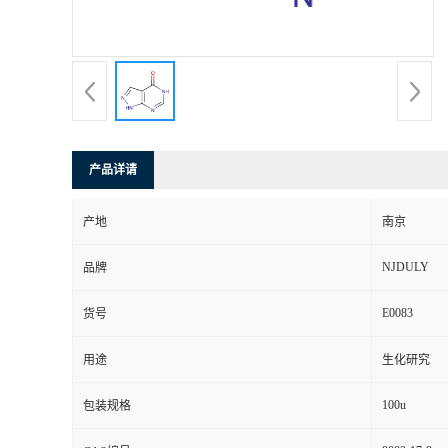
产品详请
产地
南京
NJDULY
品牌
E0083
货号
用途
生化研究
100u
包装规格