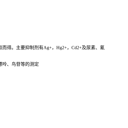
取而得。主要抑制剂有
Ag+
，
Hg2+
，
Cd2+
及尿素、氰
嘌呤、鸟苷等的测定