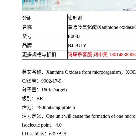
分组
酶制剂
名称
黄嘌呤氧化酶
/Xanthione oxidas
货号
E0083
品牌
NJDULY
更多规格与折扣
请联系客服 刘申奥
1801483890
英文名称：
Xanthine Oxidase from microorganism
；
XO
CAS号：
9002-17-9
分子量：
160KDa(gel)
级别：
BR
活力：≥
90units/mg protein
活力定义：
One unit will cause the formation of one micr
Isoelectic point：
4.0
PH stability：
6.0
～
9.5