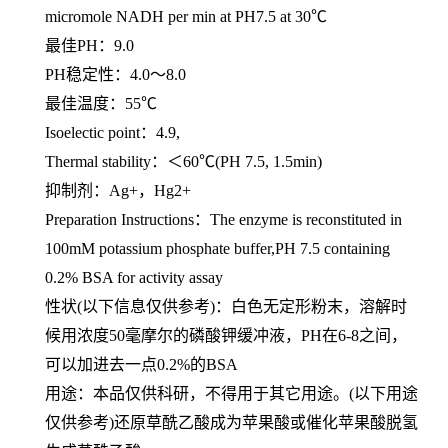
micromole NADH per min at PH7.5 at 30℃
最佳
PH
：
9.0
PH稳定性：
4.0
～
8.0
最佳温度：
55℃
Isoelectic point：
4.9,
Thermal stability：＜
60℃(PH 7.5, 1.5min)
抑制剂：
Ag+
，
Hg2+
Preparation Instructions：
The enzyme is reconstituted in
100mM potassium phosphate buffer,PH 7.5 containing
0.2% BSA for activity assay
性状
(
以下信息仅供参考
)
：白色无定形粉末，溶解时
候用浓度
50
毫摩尔的磷酸钾缓冲液，
PH
在
6-8
之间，
可以加进去一点
0.2%
的
BSA
用途：本品仅供科研，不得用于其它用途。
(
以下用途
仅供参考
)
还原草酰乙酸成为苹果酸或催化苹果酸脱氢