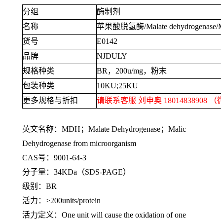
分组
酶制剂
名称
苹果酸脱氢酶
/Malate dehydrogenas
货号
E0142
品牌
NJDULY
规格种类
BR
，
200u/mg
，粉末
包装种类
10KU;25KU
更多规格与折扣
请联系客服 刘申奥
18014838908
（
英文名称：
MDH
；
Malate Dehydrogenase
；
Malic
Dehydrogenase from microorganism
CAS号：
9001-64-3
分子量：
34KDa
（
SDS-PAGE
）
级别：
BR
活力：≥
200units/protein
活力定义：
One unit will cause the oxidation of one