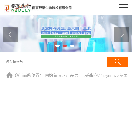
公司首页
公司介绍
公司动态
产品展厅
证书荣誉
您当前的位置：
网站首页
>
产品展厅
>
酶制剂/Enzymics
>
苹果
联系方式
酸脱氢酶/Malate dehydrogenase/MDH
在线留言