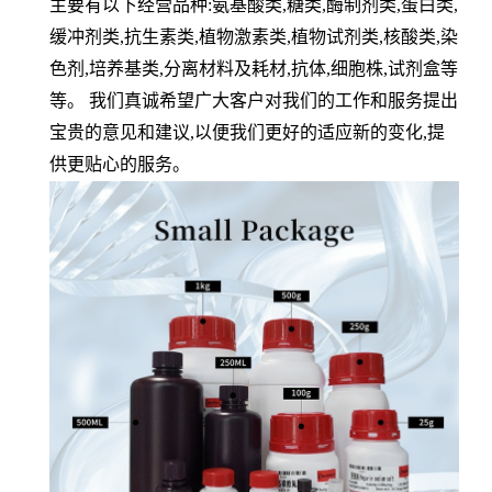
主要有以下经营品种
:
氨基酸类
,
糖类
,
酶制剂类
,
蛋白类
,
缓冲剂类
,
抗生素类
,
植物激素类
,
植物试剂类
,
核酸类
,
染
色剂
,
培养基类
,
分离材料及耗材
,
抗体
,
细胞株
,
试剂盒等
等。 我们真诚希望广大客户对我们的工作和服务提出
宝贵的意见和建议
,
以便我们更好的适应新的变化
,
提
供更贴心的服务。