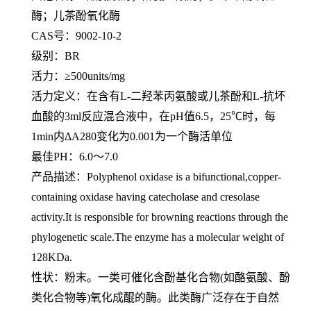
酶；儿茶酚氧化酶
CAS号：
9002-10-2
级别：
BR
活力：≥
500units/mg
活力定义：在含有
L-
二羟苯丙氨酸或儿茶酚和
L-
抗坏
血酸的
3ml
反应混合液中，在
pH
值
6.5
，
25℃
时，每
1min
内
ΔA280
变化为
0.001
为一个酶活单位
最佳
PH
：
6.0
～
7.0
产品描述：
Polyphenol oxidase is a bifunctional,copper-
containing oxidase having catecholase and cresolase
activity.It is responsible for browning reactions through the
phylogenetic scale.The enzyme has a molecular weight of
128KDa.
性状：粉末。一类可催化含酚基化合物
(
如酪氨酸、酚
类化合物等
)
氧化成醌的酶。此类酶广泛存在于自然