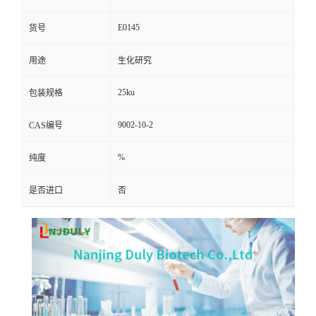
E0145
货号
用途
生化研究
25ku
包装规格
9002-10-2
CAS编号
%
纯度
是否进口
否