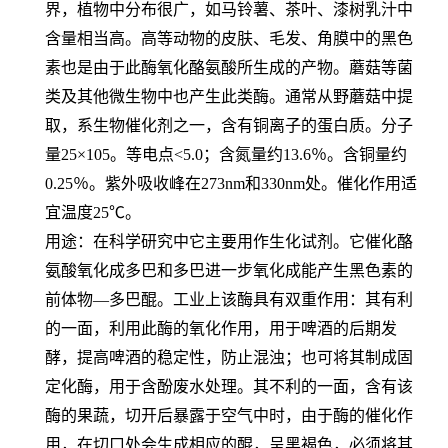
界，植物中分布很广，如马铃薯、茶叶、漆树乳汁中
含量相当高。高等动物的皮肤、毛发、角膜中的黑色
素也是由于此酶氧化酪氨酸所生成的产物。蘑菇等菌
类及其他微生物中也产生此类酶。通常从野蘑菇中提
取，系生物催化剂之一，含有铜离子的蛋白质。分子
量
25×105
。等电点
<5.0
；含氮量约
13.6
％。含铜量约
0.25
％。紫外吸收峰在
273nm
和
330nm
处。催化作用适
宜温度
25℃
。
用途：在科学研究中它主要用作生化试剂。它催化酪
氨酸氧化成多巴和多巴进一步氧化成能产生黑色素的
前体物—多巴醌。工业上该酶具有双重作用：其有利
的一面，利用此酶的氧化作用，用于啤酒的后期发
酵，提高啤酒的稳定性，防止混浊；也可将其制成固
定化酶，用于含酚废水处理。其不利的一面，含有该
酶的果蔬，切开后暴露于空气中时，由于酶的催化作
用，在切口处会生成相应的醌，呈黑褐色，必须将其