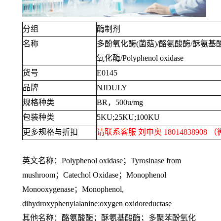
分组
酶制剂
名称
多酚氧化酶
(
菌菇
)/
酪氨酸酶
/
酥氨基
氧化酶
/Polyphenol oxidase
货号
E0145
品牌
NJDULY
规格种类
BR
，
500u/mg
包装种类
5KU;25KU;100KU
更多规格与折扣
请联系客服 刘申奥
18014838908
（
英文名称：
Polyphenol oxidase
；
Tyrosinase from
mushroom
；
Catechol Oxidase
；
Monophenol
Monooxygenase
；
Monophenol,
dihydroxyphenylalanine:oxygen oxidoreductase
其他名称：酪氨酸酶；酥氨基酸酶；多聚苯酚氧化