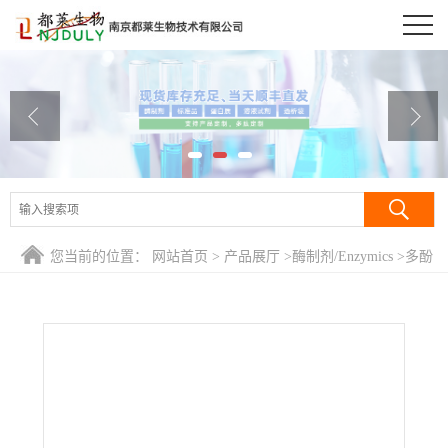
公司首页
公司介绍
公司动态
产品展厅
证书荣誉
您当前的位置：
网站首页
>
产品展厅
>
酶制剂/Enzymics
>
多酚
联系方式
氧化酶(菌菇)/酪氨酸酶/酥氨基酸酶/多聚苯酚氧化酶/儿茶酚氧
化酶/Polyphenol oxidase
在线留言