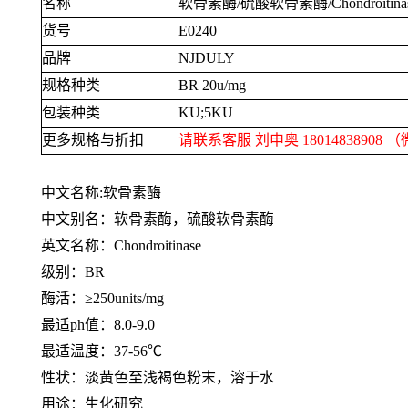
名称
软骨素酶
/
硫酸软骨素酶
/Chondroitina
货号
E0240
品牌
NJDULY
规格种类
BR 20u/mg
包装种类
KU;5KU
更多规格与折扣
请联系客服 刘申奥
18014838908
（
中文名称
:
软骨素酶
中文别名：软骨素酶，硫酸软骨素酶
英文名称：
Chondroitinase
级别：
BR
酶活：≥
250units/mg
最适
ph
值：
8.0-9.0
最适温度：
37-56℃
性状：淡黄色至浅褐色粉末，溶于水
用途：生化研究