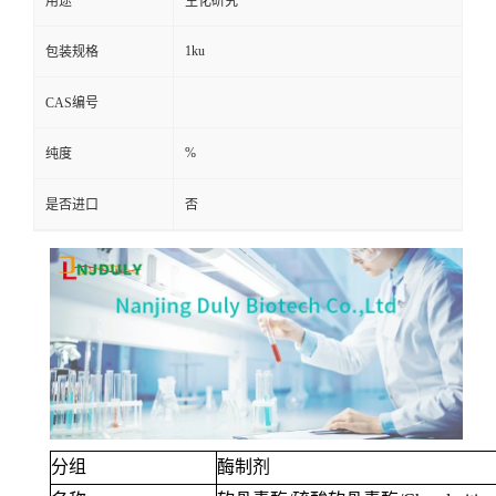
用途
生化研究
1ku
包装规格
CAS编号
%
纯度
是否进口
否
分组
酶制剂