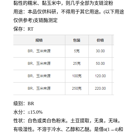
黏性的糯米、黏玉米中，则几乎全部为支链淀粉
用途：本品仅供科研，不得用于其它用途。
(以下用途
仅供参考)支链酶测定
保存：
RT
级别：
BR
水分：
≤15.0%
性状：白色或类白色粉末。土豆提取，无臭，无味。
有吸湿性。不溶于冷水、乙醇和乙醚。是借
α(1→4)和