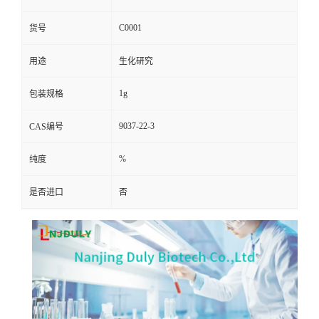
C0001
货号
用途
生化研究
1g
包装规格
9037-22-3
CAS编号
%
纯度
是否进口
否