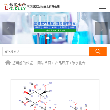
公司首页
公司介绍
公司动态
产品展厅
证书荣誉
您当前的位置：
网站首页
>
产品展厅
>
碳水化合
联系方式
物/Carbohydrates
>
支链淀粉(土豆来源)/支链淀粉（玉米来源）/
胶淀粉/淀粉精/Amylopectin
在线留言