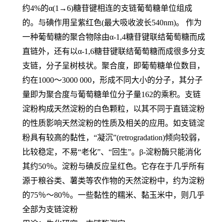
约4%的α(1→6)糖苷键相连的支链葡萄糖单位组成
的。与碘作用呈紫红色(最大吸收波长540nm)。 作为
一种葡萄糖的聚合物除由α-1,4糖苷键联结葡萄糖而成
直链外，还有以α-1,6糖苷键联结葡萄糖而成很多分支
支链，分子呈树枝状。聚合度，即葡萄糖单位数目，
约在1000～3000 000，形成不同大小的分子，其分子
量即为聚合度与葡萄糖单位分子量162的乘积。支链
淀粉构成天然淀粉的白色颗粒，以其不同于直链淀粉
的性质影响天然淀粉的性质及相关的应用。如支链淀
粉具有较高的黏性，“凝沉”(retrogradation)倾向较弱，
比较稳定，不易“老化”、“回生”。β-淀粉酶只能消化
其约50％。淀粉与碘反应呈红色。它存在于几乎所有
源于粮谷类、薯类等农作物的天然淀粉中，约为淀粉
的75％～80％。一些黏性的糯米、黏玉米中，则几乎
全部为支链淀粉