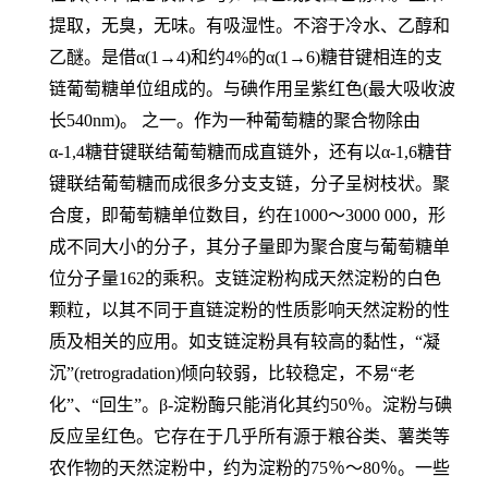
提取，无臭，无味。有吸湿性。不溶于冷水、乙醇和
乙醚。是借α(1→4)和约4%的α(1→6)糖苷键相连的支
链葡萄糖单位组成的。与碘作用呈紫红色(最大吸收波
长540nm)。 之一。作为一种葡萄糖的聚合物除由
α-1,4糖苷键联结葡萄糖而成直链外，还有以α-1,6糖苷
键联结葡萄糖而成很多分支支链，分子呈树枝状。聚
合度，即葡萄糖单位数目，约在1000～3000 000，形
成不同大小的分子，其分子量即为聚合度与葡萄糖单
位分子量162的乘积。支链淀粉构成天然淀粉的白色
颗粒，以其不同于直链淀粉的性质影响天然淀粉的性
质及相关的应用。如支链淀粉具有较高的黏性，“凝
沉”(retrogradation)倾向较弱，比较稳定，不易“老
化”、“回生”。β-淀粉酶只能消化其约50％。淀粉与碘
反应呈红色。它存在于几乎所有源于粮谷类、薯类等
农作物的天然淀粉中，约为淀粉的75％～80％。一些