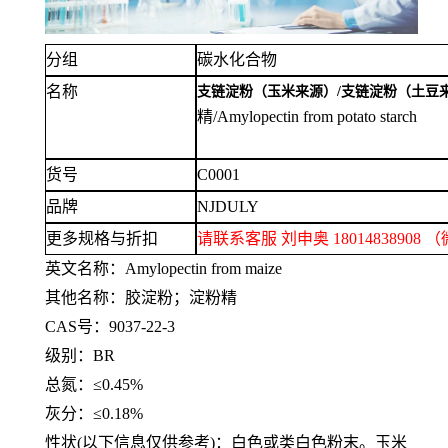
分组
碳水化合物
名称
支链淀粉（玉米来源）
/
支链淀粉（土豆
精/Amylopectin from potato starch
货号
C0001
品牌
NJDULY
更多规格与折扣
请联系客服
刘申奥
1801483890
英文名称：
Amylopectin from maize
其他名称：胶淀粉；淀粉精
CAS号：9037-22-3
级别：
BR
总氮：
≤0.45%
灰分：
≤0.18%
性状
(以下信息仅供参考)：白色或类白色粉末。玉米