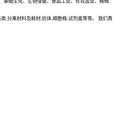
、基础生化、生物保健、食品工业、化妆品业、精细
基类,分离材料及耗材,抗体,细胞株,试剂盒等等。 我们真