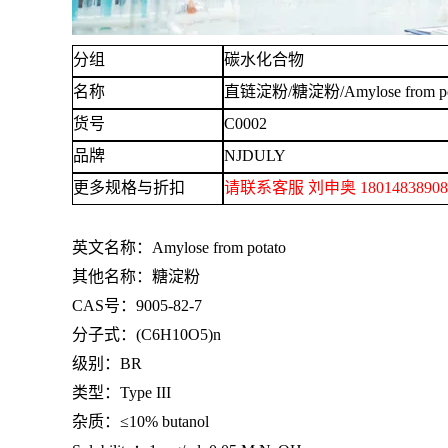
分组
碳水化合物
名称
直链淀粉
/糖淀粉/Amylose from po
货号
C0002
品牌
NJDULY
更多规格与折扣
请联系客服
刘申奥
18014838
英文名称：
Amylose from potato
其他名称：糖淀粉
CAS号：9005-82-7
分子式：
(C6H10O5)n
级别：
BR
类型：
Type III
杂质：
≤10% butanol