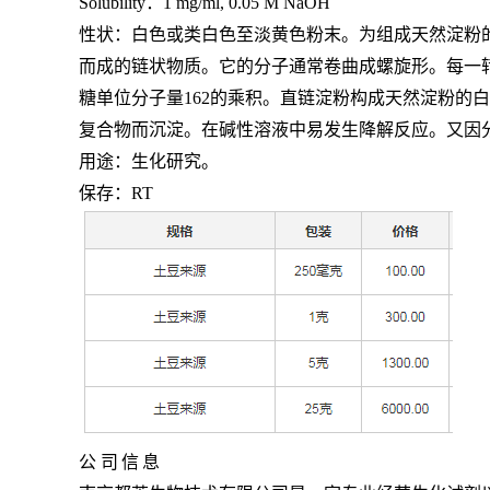
Solubility：1 mg/ml, 0.05 M NaOH
性状：白色或类白色至淡黄色粉末。为组成天然淀粉
而成的链状物质。它的分子通常卷曲成螺旋形。每一转
糖单位分子量162的乘积。直链淀粉构成天然淀粉
复合物而沉淀。在碱性溶液中易发生降解反应。又因分子聚缩而
用途：生化研究。
保存：
RT
公
司
信
息