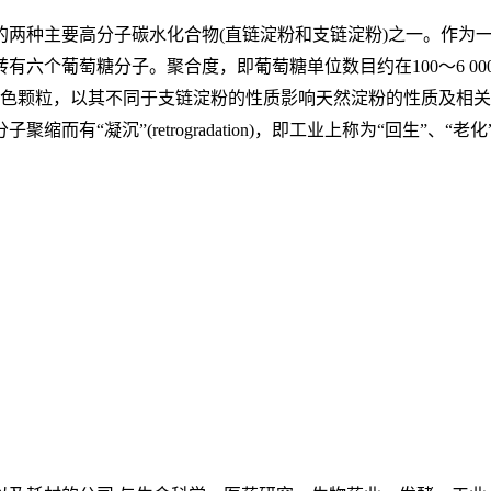
的两种主要高分子碳水化合物
(直链淀粉和支链淀粉)之一。作为
有六个葡萄糖分子。聚合度，即葡萄糖单位数目约在100～6 0
的白色颗粒，以其不同于支链淀粉的性质影响天然淀粉的性质及相
有“凝沉”(retrogradation)，即工业上称为“回生”、“