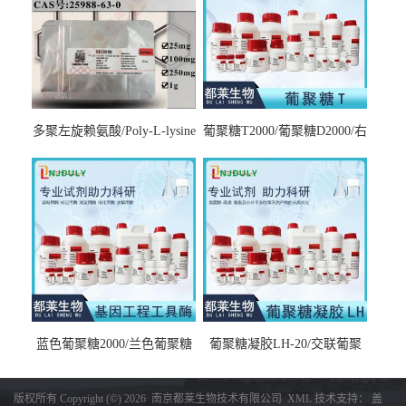
多聚左旋赖氨酸/Poly-L-lysine
葡聚糖T2000/葡聚糖D2000/右
hydrobromide；分子量3000-
旋糖酐2000/Dextran T2000
7000，分子量7000-15000，分
子量2万～4万，分子量3～7
万，分子量7～15万，分子量
15～30万
蓝色葡聚糖2000/兰色葡聚糖
葡聚糖凝胶LH-20/交联葡聚
2000/Dextran blue 2000
糖凝胶LH-20/交联右旋糖酐
凝胶LH-20/Sephadex LH-20
版权所有 Copyright (©) 2026
南京都莱生物技术有限公司
XML
技术支持：
盖