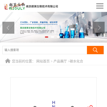
公司首页
公司介绍
公司动态
产品展厅
证书荣誉
您当前的位置：
网站首页
>
产品展厅
>
碳水化合
联系方式
物/Carbohydrates
>
Β-葡聚糖/β-(1,3)-葡聚糖/Salecan
在线留言