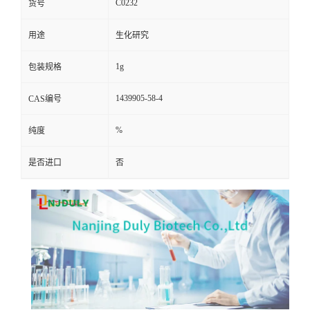
C0232
货号
用途
生化研究
1g
包装规格
1439905-58-4
CAS编号
%
纯度
是否进口
否