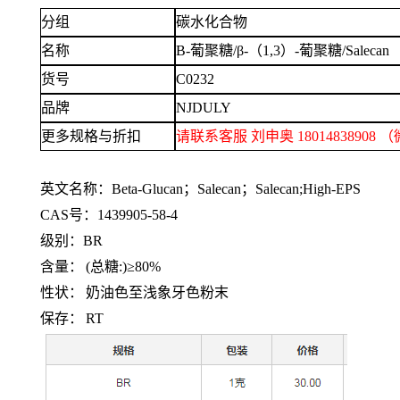
分组
碳水化合物
名称
Β-葡聚糖/β-（1,3）-葡聚糖/Salecan
货号
C0232
品牌
NJDULY
更多规格与折扣
请联系客服
刘申奥
1801483890
英文名称：
Beta-Glucan；Salecan；Salecan;High-EPS
CAS号：1439905-58-4
级别：
BR
含量：
(总糖:)≥80%
性状：
奶油色至浅象牙色粉末
保存：
RT