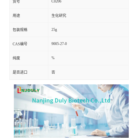
C0206
货号
用途
生化研究
25g
包装规格
9005-27-0
CAS编号
%
纯度
是否进口
否