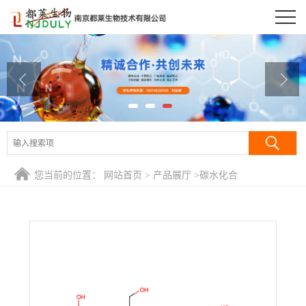
公司首页
公司介绍
公司动态
产品展厅
证书荣誉
您当前的位置：
网站首页
>
产品展厅
>
碳水化合
联系方式
物/Carbohydrates
>
羟乙基淀粉醚/羟乙基淀粉/hespanderinjection
在线留言