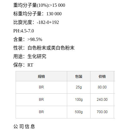
重均分子量
(10%):>15 000
标重均分子量：
130 000
比旋光度：
-182-0+192
PH:4.5-7.0
含量：
>98.5%
性状：白色粉末或类白色粉末
用途：生化研究
保存：
RT
公
司
信
息