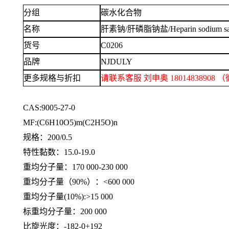
分组
碳水化合物
名称
肝素钠
/肝磷脂钠盐/Heparin sodium sa
货号
C0206
品牌
NJDULY
更多规格与折扣
请联系客服
刘申奥
1801483890
CAS:9005-27-0
MF:(C6H10O5)m(C2H5O)n
规格：
200/0.5
特性黏数：
15.0-19.0
重均分子量：
170 000-230 000
重均分子量（
90%）：<600 000
重均分子量
(10%):>15 000
标重均分子量：
200 000
比旋光度：
-182-0+192