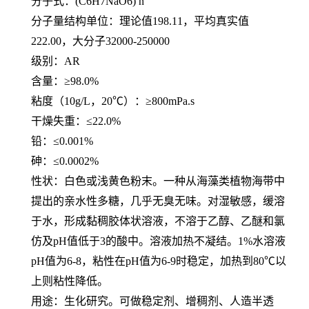
分子式：
(C6H7NaO6) n
分子量结构单位：理论值
198.11，平均真实值
222.00，大分子32000-250000
级别：
AR
含量：
≥98.0%
粘度（
10g/L，20℃）：≥800mPa.s
干燥失重：
≤22.0%
铅：
≤0.001%
砷：
≤0.0002%
性状：白色或浅黄色粉末。一种从海藻类植物海带中
提出的亲水性多糖，几乎无臭无味。对湿敏感，缓溶
于水，形成黏稠胶体状溶液，不溶于乙醇、乙醚和氯
仿及
pH值低于3的酸中。溶液加热不凝结。1%水溶液
pH值为6-8，粘性在pH值为6-9时稳定，加热到80℃以
上则粘性降低。
用途：生化研究。可做稳定剂、增稠剂、人造半透