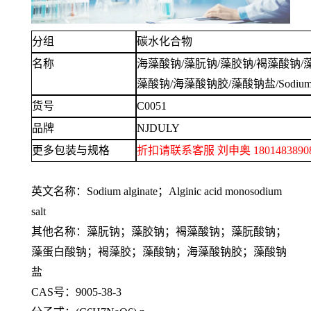
分组
碳水化合物
名称
海藻酸钠
/藻朊钠/藻胶钠/褐藻酸钠/
藻酸钠/海藻酸钠胶/藻酸钠盐/Sodium al
货号
C0051
品牌
NJDULY
更多包装与规格
折扣请联系客服
刘申奥
1801483
英文名称：
Sodium alginate；Alginic acid monosodium
salt
其他名称：藻朊钠；藻胶钠；褐藻酸钠；藻朊酸钠；
藻蛋白酸钠；褐藻胶；藻酸钠；海藻酸钠胶；藻酸钠
盐
CAS号：9005-38-3