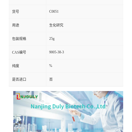
C0051
货号
用途
生化研究
25g
包装规格
9005-38-3
CAS编号
%
纯度
是否进口
否