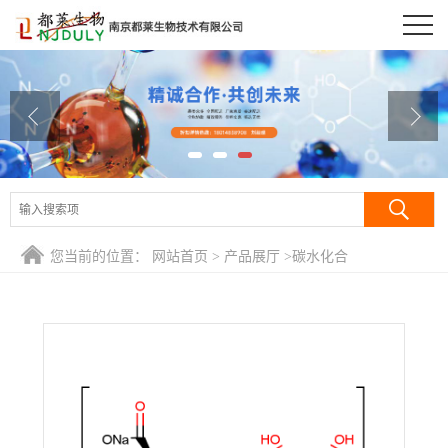
公司首页
公司介绍
公司动态
产品展厅
证书荣誉
您当前的位置：
网站首页
>
产品展厅
>
碳水化合
联系方式
物/Carbohydrates
>
海藻酸钠/藻朊钠/藻胶钠/褐藻酸钠/藻朊酸钠/
藻蛋白酸钠/褐藻胶/藻酸钠/海藻酸钠胶/藻酸钠盐/Sodium
在线留言
alginate