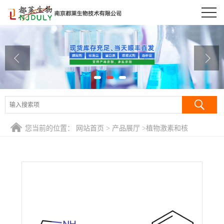
公司首页
公司介绍
公司动态
产品展厅
证书荣誉
您当前的位置：
网站首页
>
产品展厅
>
植物激素和核
联系方式
酸/Phytohormones
>
N6-苯甲酰基腺嘌呤/N-(5H-嘌呤-6-基)苯甲
酰胺/N-苄基氨基嘌呤/N6-Benzoyladenine
在线留言