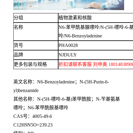
分组
植物激素和核酸
名称
N6-苯甲酰基腺嘌呤/N-(5H-嘌呤-6
呤/N6-Benzoyladenine
货号
PHA0028
品牌
NJDULY
更多包装与规格
折扣请联系客服
刘申奥
1801483
英文名称：
N6-Benzoyladenine；N-(5H-Purin-6-
yl)benzamide
其他名称：
N-(5H-嘌呤-6-基)苯甲酰胺；N-苄基氨基
嘌呤；N6-苯甲酰胺基嘌呤
CAS号：4005-49-6
C12H9N5O=239.23