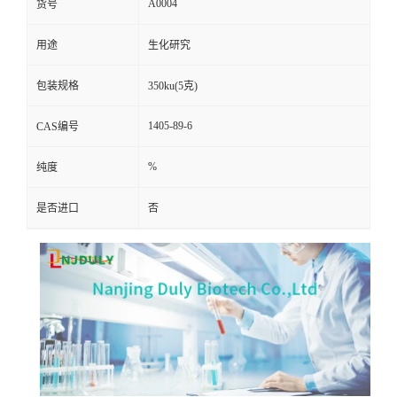
A0004
货号
用途
生化研究
包装规格
350ku(5克)
1405-89-6
CAS编号
%
纯度
是否进口
否