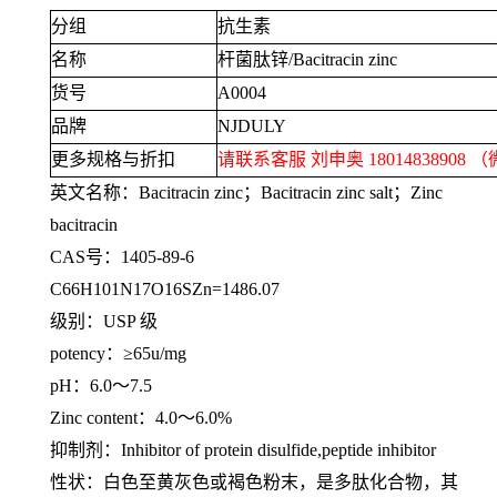
分组
抗生素
名称
杆菌肽锌
/Bacitracin zinc
货号
A0004
品牌
NJDULY
更多规格与折扣
请联系客服 刘申奥
18014838908
（
英文名称：
Bacitracin zinc
；
Bacitracin zinc salt
；
Zinc
bacitracin
CAS号：
1405-89-6
C66H101N17O16SZn=1486.07
级别：
USP
级
potency：
≥65u/mg
pH：
6.0
～
7.5
Zinc content：
4.0
～
6.0%
抑制剂：
Inhibitor of protein disulfide,peptide inhibitor
性状：白色至黄灰色或褐色粉末，是多肽化合物，其