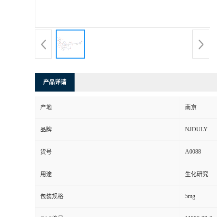
产品详请
产地
南京
NJDULY
品牌
A0088
货号
用途
生化研究
5mg
包装规格