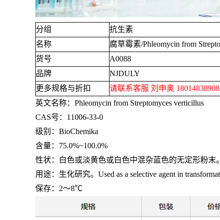
分组
抗生素
名称
腐草霉素
/Phleomycin from Strepto
货号
A0088
品牌
NJDULY
更多规格与折扣
请联系客服 刘申奥
1801483890
英文名称：
Phleomycin from Streptomyces verticillus
CAS号：
11006-33-0
级别：
BioChemika
含量：
75.0%~100.0%
性状：白色或淡黄色或白色中混杂蓝色的无定形粉末
用途：生化研究。
Used as a selective agent in transforma
保存：
2
～
8℃