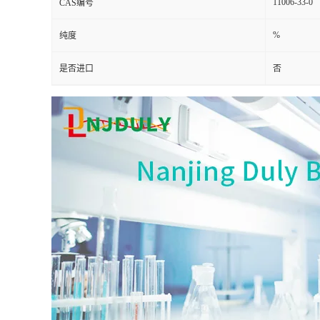
11006-33-0
CAS编号
%
纯度
是否进口
否