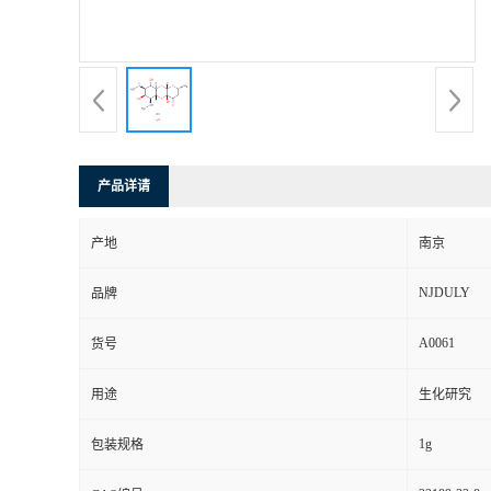
产品详请
产地
南京
NJDULY
品牌
A0061
货号
用途
生化研究
1g
包装规格