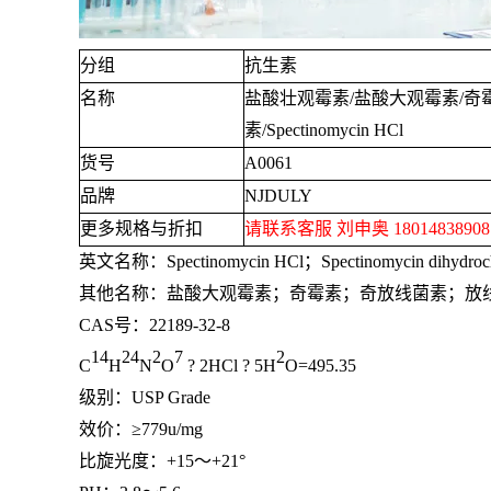
分组
抗生素
名称
盐酸壮观霉素
/
盐酸大观霉素
/
奇
素
/Spectinomycin HCl
货号
A0061
品牌
NJDULY
更多规格与折扣
请联系客服 刘申奥
1801483890
英文名称：
Spectinomycin HCl
；
Spectinomycin dihydroch
其他名称：盐酸大观霉素；奇霉素；奇放线菌素；放
CAS号：
22189-32-8
14
24
2
7
2
C
H
N
O
? 2HCl ? 5H
O=495.35
级别：
USP Grade
效价：≥
779u/mg
比旋光度：
+15
～
+21°