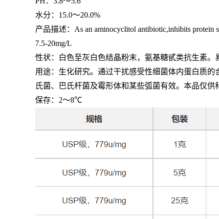
PH：
3.8
～
5.6
水分：
15.0
～
20.0%
产品描述：
As an aminocyclitol antibiotic,inhibits protein s
7.5-20mg/L
性状：白色至灰白色结晶粉末，氨基糖甙类抗生素。
用途：生化研究。通过干扰感受性细菌体内蛋白质的
氏菌、巴氏杆菌及霉形体和某些弧菌有效。本品仅供
保存：
2
～
8℃