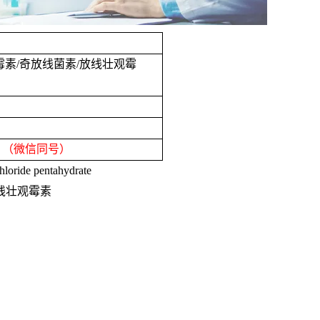
霉素
/
奇放线菌素
/
放线壮观霉
8
（微信同号）
loride pentahydrate
线壮观霉素