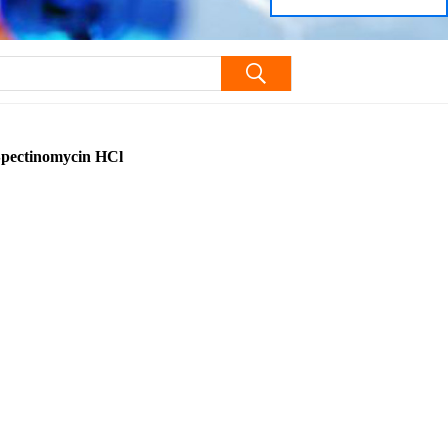
cin HCl
nomycin HCl