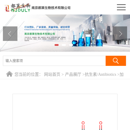
公司首页
公司介绍
公司动态
产品展厅
证书荣誉
您当前的位置：
网站首页
>
产品展厅
>
抗生素/Antibiotics
>
加
联系方式
替沙星/1-环丙基-6-氟-1,4-二氢-8-甲氧基-7-(3-甲基-1-哌嗪
基)-4-氧代-3-喹啉羧酸/Gatifloxacin
在线留言