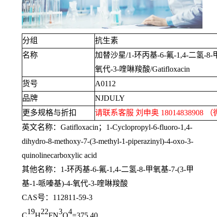
分组
抗生素
名称
加替沙星
/1-
环丙基
-6-
氟
-1,4-
二氢
-8-
氧代
-3-
喹啉羧酸
/Gatifloxacin
货号
A0112
品牌
NJDULY
更多规格与折扣
请联系客服 刘申奥
18014838908
（
英文名称：
Gatifloxacin
；
1-Cyclopropyl-6-fluoro-1,4-
dihydro-8-methoxy-7-(3-methyl-1-piperazinyl)-4-oxo-3-
quinolinecarboxylic acid
其他名称：
1-
环丙基
-6-
氟
-1,4-
二氢
-8-
甲氧基
-7-(3-
甲
基
-1-
哌嗪基
)-4-
氧代
-3-
喹啉羧酸
CAS号：
112811-59-3
19
22
3
4
C
H
FN
O
=375.40