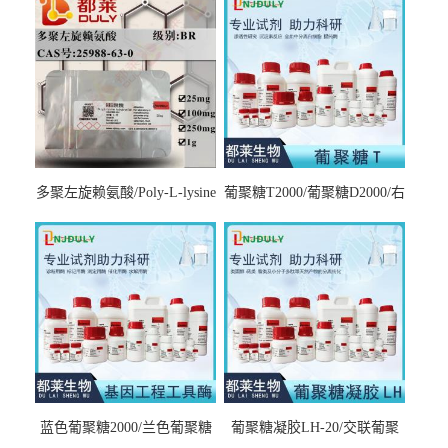
多聚左旋赖氨酸/Poly-L-lysine
葡聚糖T2000/葡聚糖D2000/右
hydrobromide；分子量3000-
旋糖酐2000/Dextran T2000
7000，分子量7000-15000，分
子量2万～4万，分子量3～7
万，分子量7～15万，分子量
15～30万
蓝色葡聚糖2000/兰色葡聚糖
葡聚糖凝胶LH-20/交联葡聚