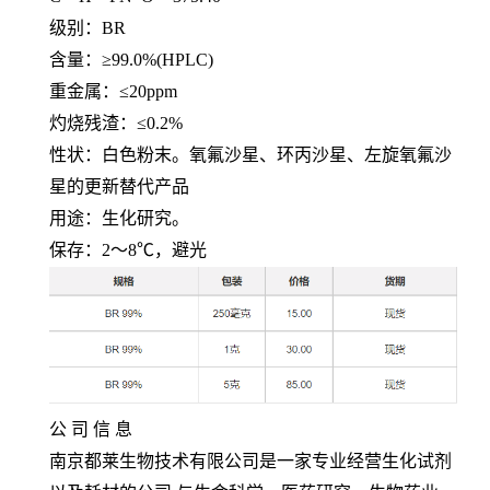
级别：
BR
含量：≥
99.0%(HPLC)
重金属：≤
20ppm
灼烧残渣：≤
0.2%
性状：白色粉末。氧氟沙星、环丙沙星、左旋氧氟沙
星的更新替代产品
用途：生化研究。
保存：
2
～
8℃
，避光
公 司 信 息
南京都莱生物技术有限公司是一家专业经营生化试剂