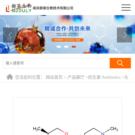
公司首页
公司介绍
公司动态
产品展厅
证书荣誉
您当前的位置：
网站首页
>
产品展厅
>
抗生素/Antibiotics
>
左
联系方式
氧氟沙星/(-)9-氟-2,3-二氢-3-甲基-10-(4-甲基-1-哌嗪基)-7-
氧-7H-吡啶骈[1,2,3-DE]-[1,4]苯骈
在线留言