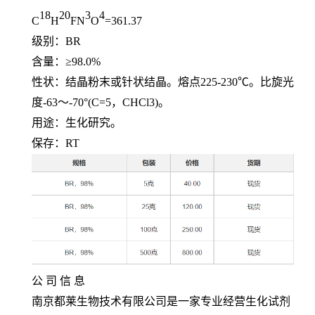
18
20
3
4
C
H
FN
O
=361.37
级别：
BR
含量：≥
98.0%
性状：结晶粉末或针状结晶。熔点
225-230℃
。比旋光
度
-63
～
-70°(C=5
，
CHCl3)
。
用途：生化研究。
保存：
RT
公 司 信 息
南京都莱生物技术有限公司是一家专业经营生化试剂