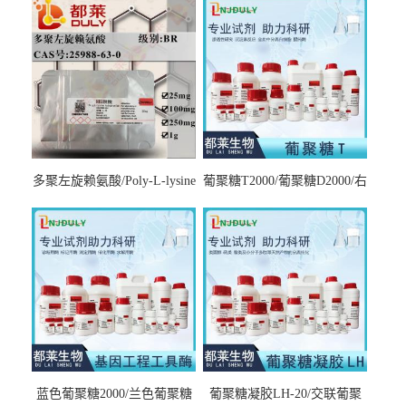
多聚左旋赖氨酸/Poly-L-lysine
葡聚糖T2000/葡聚糖D2000/右
hydrobromide；分子量3000-
旋糖酐2000/Dextran T2000
7000，分子量7000-15000，分
子量2万～4万，分子量3～7
万，分子量7～15万，分子量
15～30万
蓝色葡聚糖2000/兰色葡聚糖
葡聚糖凝胶LH-20/交联葡聚