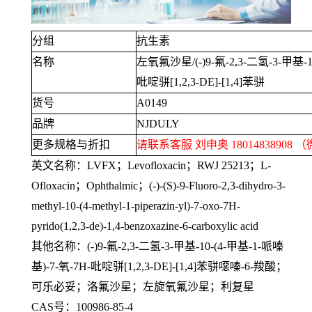
分组
抗生素
名称
左氧氟沙星
/(-)9-
氟
-2,3-
二氢
-3-
甲基
-
吡啶骈
[1,2,3-DE]-[1,4]
苯骈
货号
A0149
品牌
NJDULY
更多规格与折扣
请联系客服 刘申奥
18014838908
（
英文名称：
LVFX
；
Levofloxacin
；
RWJ 25213
；
L-
Ofloxacin
；
Ophthalmic
；
(-)-(S)-9-Fluoro-2,3-dihydro-3-
methyl-10-(4-methyl-1-piperazin-yl)-7-oxo-7H-
pyrido(1,2,3-de)-1,4-benzoxazine-6-carboxylic acid
其他名称：
(-)9-
氟
-2,3-
二氢
-3-
甲基
-10-(4-
甲基
-1-
哌嗪
基
)-7-
氧
-7H-
吡啶骈
[1,2,3-DE]-[1,4]
苯骈噁嗪
-6-
羧酸；
可乐必妥；洛氟沙星；左旋氧氟沙星；利复星
CAS号：
100986-85-4