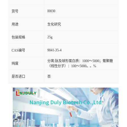
I0030
货号
用途
生化研究
25g
包装规格
9041-35-4
CAS编号
分离:肽及球形蛋白质：1000～5000；葡聚糖
纯度
（线性分子）：100～5000。。%
是否进口
否