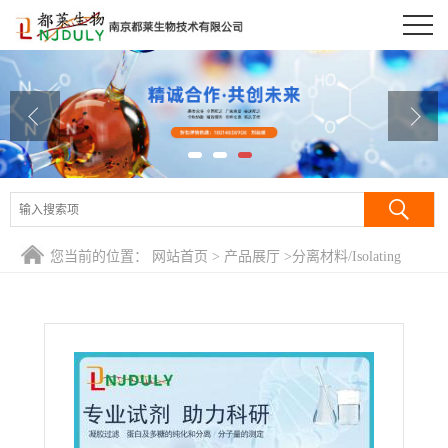
公司首页
公司介绍
公司动态
产品展厅
证书荣誉
您当前的位置：
网站首页
>
产品展厅
>
分离材料/Isolating
联系方式
Regents
>
葡聚糖凝胶G-25/交联葡聚糖凝胶G-25/交联右旋糖酐
凝胶G-25/Sephadex G-25
在线留言