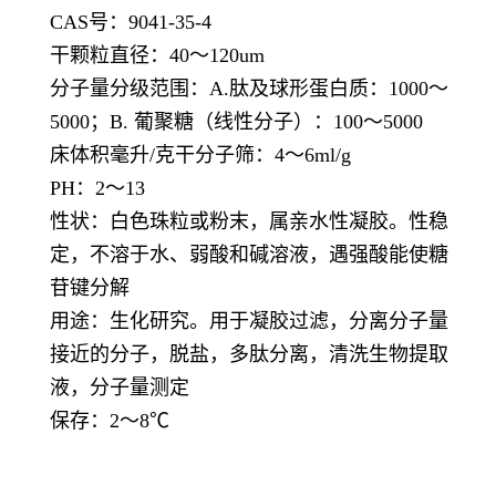
CAS号：
9041-35-4
干颗粒直径：
40
～
120um
分子量分级范围：
A.
肽及球形蛋白质：
1000
～
5000
；
B.
葡聚糖（线性分子）：
100
～
5000
床体积毫升
/
克干分子筛：
4
～
6ml/g
PH：
2
～
13
性状：白色珠粒或粉末，属亲水性凝胶。性稳
定，不溶于水、弱酸和碱溶液，遇强酸能使糖
苷键分解
用途：生化研究。用于凝胶过滤，分离分子量
接近的分子，脱盐，多肽分离，清洗生物提取
液，分子量测定
保存：
2
～
8℃