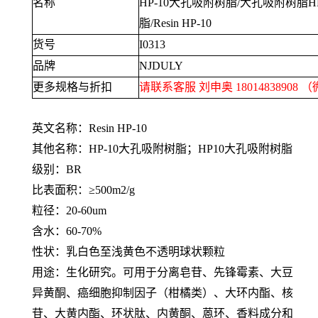
名称
HP-10
大孔吸附树脂
/
大孔吸附树脂
H
脂
/Resin HP-10
货号
I0313
品牌
NJDULY
更多规格与折扣
请联系客服 刘申奥
18014838908
（
英文名称：
Resin HP-10
其他名称：
HP-10
大孔吸附树脂；
HP10
大孔吸附树脂
级别：
BR
比表面积：≥
500m2/g
粒径：
20-60um
含水：
60-70%
性状：乳白色至浅黄色不透明球状颗粒
用途：生化研究。可用于分离皂苷、先锋霉素、大豆
异黄酮、癌细胞抑制因子（柑橘类）、大环内酯、核
苷、大黄内酯、环状肽、内黄酮、蒽环、香料成分和