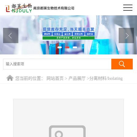
公司首页
公司介绍
公司动态
产品展厅
证书荣誉
您当前的位置：
网站首页
>
产品展厅
>
分离材料/Isolating
联系方式
Regents
>
纤维素透析袋/Cellulose ester Dialysis membranes
在线留言