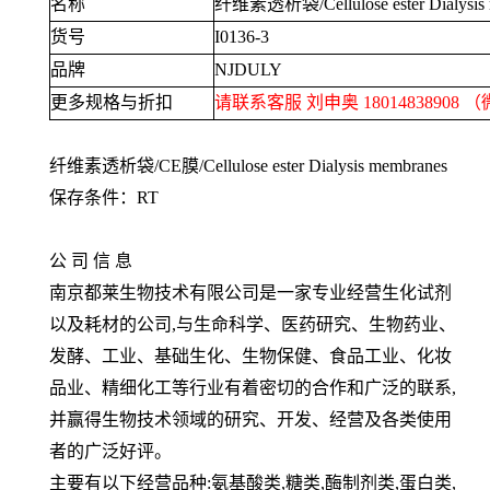
名称
纤维素透析袋
/Cellulose ester Dialysi
货号
I0136-3
品牌
NJDULY
更多规格与折扣
请联系客服 刘申奥
18014838908
（
纤维素透析袋
/CE
膜
/Cellulose ester Dialysis membranes
保存条件：
RT
公 司 信 息
南京都莱生物技术有限公司是一家专业经营生化试剂
以及耗材的公司
,
与生命科学、医药研究、生物药业、
发酵、工业、基础生化、生物保健、食品工业、化妆
品业、精细化工等行业有着密切的合作和广泛的联系
,
并赢得生物技术领域的研究、开发、经营及各类使用
者的广泛好评。
主要有以下经营品种
:
氨基酸类
,
糖类
,
酶制剂类
,
蛋白类
,