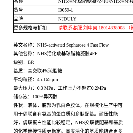
名称
NHS
活化琼脂糖凝胶
4FF/NHS
活化
货号
I0059-1
品牌
NJDULY
更多规格与折扣
请联系客服 刘申奥
18014838908
（
英文名称：
NHS-activated Sepharose 4 Fast Flow
其他名称：
NHS
活化羧基琼脂糖凝胶
4FF
级别：
BR
基质：高交联
4%
琼脂糖
平均粒径：
45-165 μm
最大压力：
0.3 MPa
，工作压力不超过
0.2MPa
储存液：
100%
异丙醇
性状：液体，底部为乳白色胶体，在规模化生产中可
用于偶联含有氨基的蛋白质和多肽配基。耐压性能
好，偶联蛋白性能比较稳定，
NHS
交联使配基和基质
的化学连接性质更稳定。高度活化的基质能结合更多