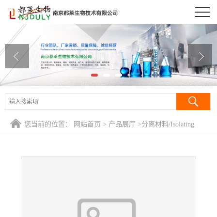
公司首页
公司介绍
公司动态
产品展厅
证书荣誉
您当前的位置：
网站首页
>
产品展厅
>
分离材料/Isolating
联系方式
Regents
>
NHS活化琼脂糖凝胶4FF/NHS活化羧基琼脂糖凝胶
4FF
在线留言