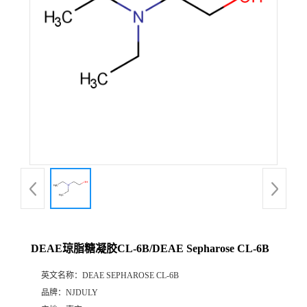
DEAE琼脂糖凝胶CL-6B/DEAE Sepharose CL-6B
英文名称：
DEAE SEPHAROSE CL-6B
品牌：
NJDULY