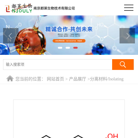
公司首页
公司介绍
公司动态
产品展厅
证书荣誉
您当前的位置：
网站首页
>
产品展厅
>
分离材料/Isolating
联系方式
Regents
>
DEAE琼脂糖凝胶CL-6B/DEAE Sepharose CL-6B
在线留言