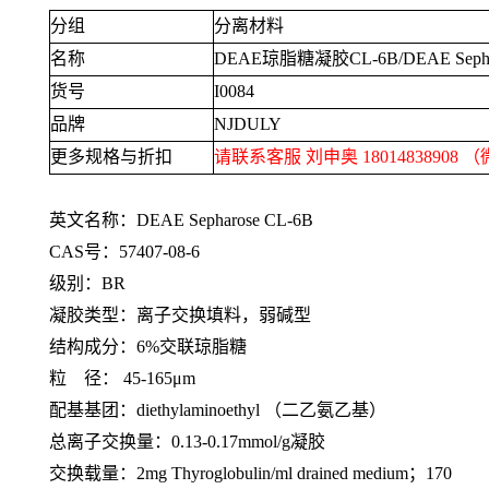
分组
分离材料
名称
DEAE
琼脂糖凝胶
CL-6B/DEAE Seph
货号
I0084
品牌
NJDULY
更多规格与折扣
请联系客服 刘申奥
18014838908
（
英文名称：
DEAE Sepharose CL-6B
CAS号：
57407-08-6
级别：
BR
凝胶类型：离子交换填料，弱碱型
结构成分：
6%
交联琼脂糖
粒
径：
45-165μm
配基基团：
diethylaminoethyl
（二乙氨乙基）
总离子交换量：
0.13-0.17mmol/g
凝胶
交换载量：
2mg Thyroglobulin/ml drained medium
；
170