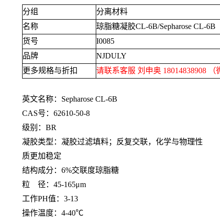
分组
分离材料
名称
琼脂糖凝胶
CL-6B/Sepharose CL-6B
货号
I0085
品牌
NJDULY
更多规格与折扣
请联系客服 刘申奥
18014838908
（
英文名称：
Sepharose CL-6B
CAS号：
62610-50-8
级别：
BR
凝胶类型：凝胶过滤填料；反复交联，化学与物理性
质更加稳定
结构成分：
6%
交联度琼脂糖
粒
径：
45-165μm
工作
PH
值：
3-13
操作温度：
4-40℃