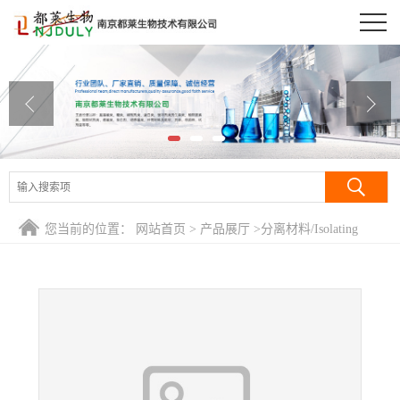
公司首页
公司介绍
公司动态
产品展厅
证书荣誉
您当前的位置：
网站首页
>
产品展厅
>
分离材料/Isolating
联系方式
Regents
>
琼脂糖凝胶CL-6B/Sepharose CL-6B
在线留言