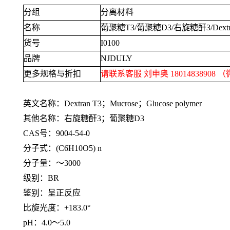
分组
分离材料
名称
葡聚糖
T3/
葡聚糖
D3/
右旋糖酐
3/Dext
货号
I0100
品牌
NJDULY
更多规格与折扣
请联系客服 刘申奥
18014838908
（
英文名称：
Dextran T3
；
Mucrose
；
Glucose polymer
其他名称：右旋糖酐
3
；葡聚糖
D3
CAS号：
9004-54-0
分子式：
(C6H10O5) n
分子量：～
3000
级别：
BR
鉴别：呈正反应
比旋光度：
+183.0°
pH：
4.0
～
5.0