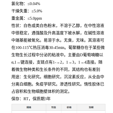
氯化物：≤
0.04%
干燥失重：≤
5.0%
重金属：≤
5.0ppm
性状：白色或类白色粉末，不溶于乙醇，在中性溶液
中很稳定，遇强酸及升高温度下被水解，在碱性溶液
中端基能被氧化。易溶于水。无臭，无味。其溶液可
在
100-115℃
热压消毒
30-45min
。葡聚糖存在于某些微
生物生长过程中分泌的粘液中。主要由
D
葡萄喃糖以
α,1→
键连接，支链点有
1-→2
，
1→3
，
1→4
连接。随
着微生物种类和生长条件的不同，其结构也有差别
用途：生化研究。细胞研究，沉淀素反应，从全血中
分离白细胞。免疫学研究。渗透性研究。惰性胶体已
占容积和生物细胞壁体积的测定。
保存：
RT
，保质期
3
年