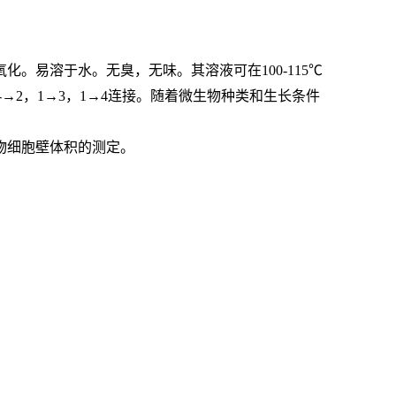
氧化。易溶于水。无臭，无味。其溶液可在
100-115℃
-→2
，
1→3
，
1→4
连接。随着微生物种类和生长条件
物细胞壁体积的测定。