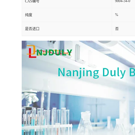
9004-54-0
CAS编号
%
纯度
是否进口
否