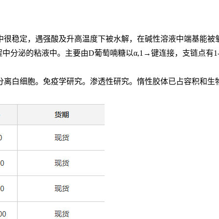
中很稳定，遇强酸及升高温度下被水解，在碱性溶液中端基能被
程中分泌的粘液中。主要由
D
葡萄喃糖以
α,1→
键连接，支链点有
1
分离白细胞。免疫学研究。渗透性研究。惰性胶体已占容积和生