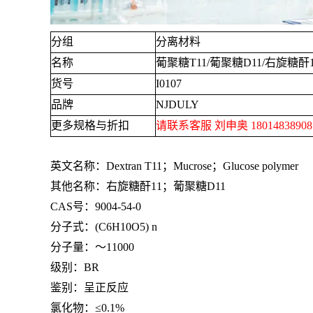
分组
分离材料
名称
葡聚糖
T11/
葡聚糖
D11/
右旋糖酐
货号
I0107
品牌
NJDULY
更多规格与折扣
请联系客服 刘申奥
1801483890
英文名称：
Dextran T11
；
Mucrose
；
Glucose polymer
其他名称：右旋糖酐
11
；葡聚糖
D11
CAS号：
9004-54-0
分子式：
(C6H10O5) n
分子量：～
11000
级别：
BR
鉴别：呈正反应
氯化物：≤
0.1%