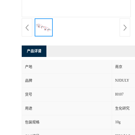
产品详请
产地
南京
NJDULY
品牌
I0107
货号
用途
生化研究
10g
包装规格