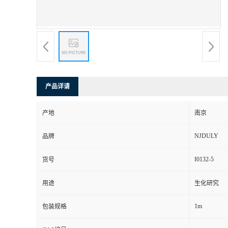
产品详请
产地
南京
NJDULY
品牌
I0132-5
货号
用途
生化研究
1m
包装规格