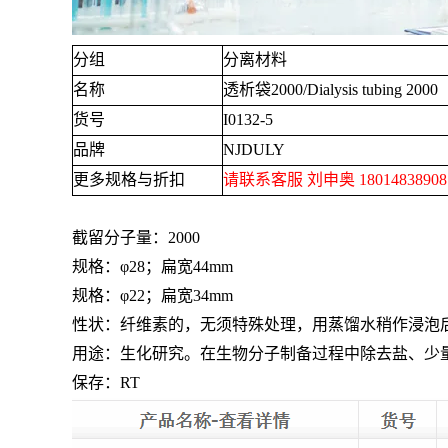
分组
分离材料
名称
透析袋
2000/Dialysis tubing 2000
货号
I0132-5
品牌
NJDULY
更多规格与折扣
请联系客服 刘申奥
1801483890
截留分子量：
2000
规格：φ
28
；扁宽
44mm
规格：φ
22
；扁宽
34mm
性状：纤维素的，无须特殊处理，用蒸馏水稍作浸泡
用途：生化研究。在生物分子制备过程中除去盐、少
保存：
RT