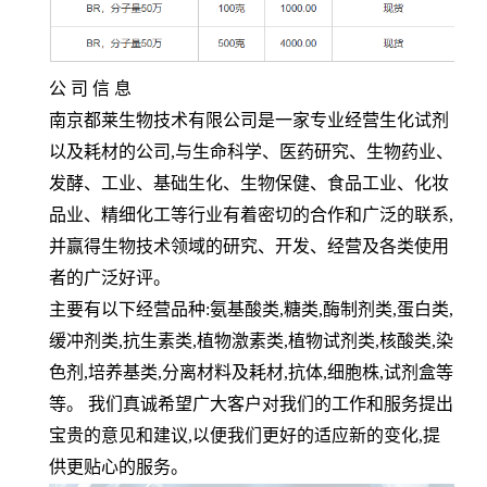
公 司 信 息
南京都莱生物技术有限公司是一家专业经营生化试剂
以及耗材的公司
,
与生命科学、医药研究、生物药业、
发酵、工业、基础生化、生物保健、食品工业、化妆
品业、精细化工等行业有着密切的合作和广泛的联系
,
并赢得生物技术领域的研究、开发、经营及各类使用
者的广泛好评。
主要有以下经营品种
:
氨基酸类
,
糖类
,
酶制剂类
,
蛋白类
,
缓冲剂类
,
抗生素类
,
植物激素类
,
植物试剂类
,
核酸类
,
染
色剂
,
培养基类
,
分离材料及耗材
,
抗体
,
细胞株
,
试剂盒等
等。 我们真诚希望广大客户对我们的工作和服务提出
宝贵的意见和建议
,
以便我们更好的适应新的变化
,
提
供更贴心的服务。