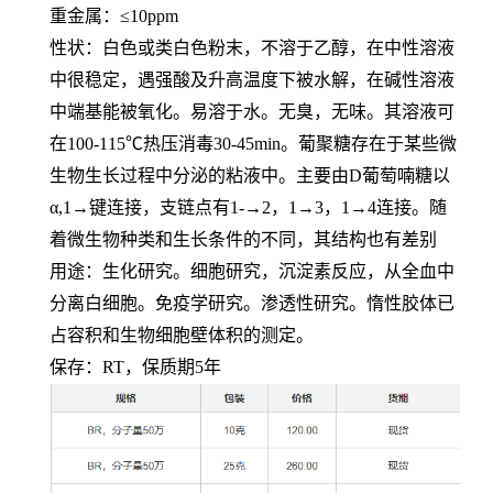
重金属：≤
10ppm
性状：白色或类白色粉末，不溶于乙醇，在中性溶液
中很稳定，遇强酸及升高温度下被水解，在碱性溶液
中端基能被氧化。易溶于水。无臭，无味。其溶液可
在
100-115℃
热压消毒
30-45min
。葡聚糖存在于某些微
生物生长过程中分泌的粘液中。主要由
D
葡萄喃糖以
α,1→
键连接，支链点有
1-→2
，
1→3
，
1→4
连接。随
着微生物种类和生长条件的不同，其结构也有差别
用途：生化研究。细胞研究，沉淀素反应，从全血中
分离白细胞。免疫学研究。渗透性研究。惰性胶体已
占容积和生物细胞壁体积的测定。
保存：
RT
，保质期
5
年