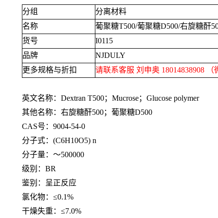
分组
分离材料
名称
葡聚糖
T500/
葡聚糖
D500/
右旋糖酐
5
货号
I0115
品牌
NJDULY
更多规格与折扣
请联系客服 刘申奥
18014838908
（
英文名称：
Dextran T500
；
Mucrose
；
Glucose polymer
其他名称：右旋糖酐
500
；葡聚糖
D500
CAS号：
9004-54-0
分子式：
(C6H10O5) n
分子量：～
500000
级别：
BR
鉴别：呈正反应
氯化物：≤
0.1%
干燥失重：≤
7.0%