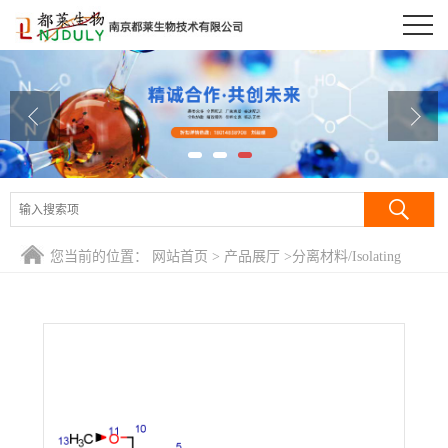
公司首页
公司介绍
公司动态
产品展厅
证书荣誉
您当前的位置：
网站首页
>
产品展厅
>
分离材料/Isolating
联系方式
Regents
>
葡聚糖T500/葡聚糖D500/右旋糖酐500/Dextran T500
在线留言