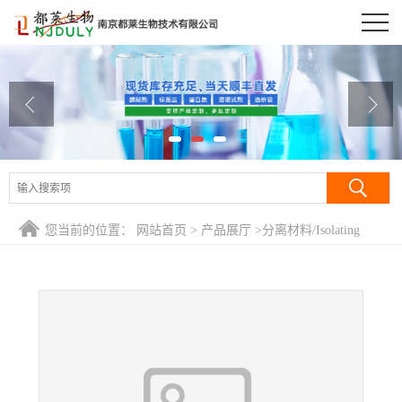
公司首页
公司介绍
公司动态
产品展厅
证书荣誉
您当前的位置：
网站首页
>
产品展厅
>
分离材料/Isolating
联系方式
Regents
>
GST琼脂糖凝胶4B/谷胱甘肽琼脂糖凝胶
4B/Glutathione Sepharose 4B
在线留言