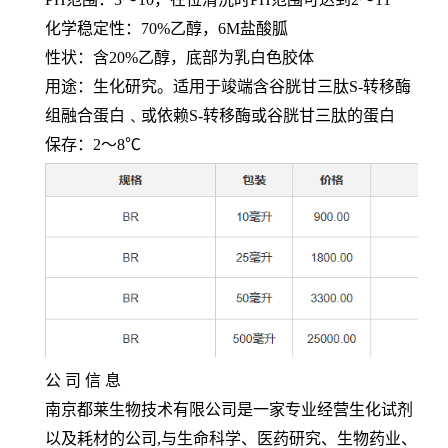
化学稳定性：
70%
乙醇，
6M
盐酸胍
性状：含
20%
乙醇，底部为乳白色胶体
用途：生化研究。适用于竣端含谷胱甘三肽
S-
转移酶
组融合蛋白﹑或依赖
S-
转移酶或谷胱甘三肽的蛋白
保存：
2
～
8℃
公 司 信 息
南京都莱生物技术有限公司是一家专业经营生化试剂
以及耗材的公司
,
与生命科学、医药研究、生物药业、