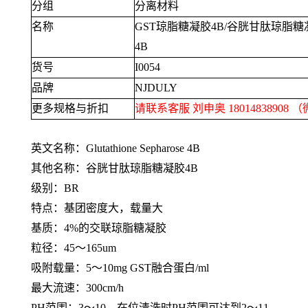
分组
分离材料
名称
GST
琼脂糖凝胶
4B/
谷胱甘肽琼脂糖
4B
货号
I0054
品牌
NJDULY
更多规格与折扣
请联系客服 刘申奥
18014838908
（
英文名称：
Glutathione Sepharose 4B
其他名称：谷胱甘肽琼脂糖凝胶
4B
级别：
BR
特点：基团密度大，载量大
基质：
4%
的交联琼脂糖凝胶
粒径：
45
～
165um
吸附载量：
5
～
10mg GST
融合蛋白
/ml
最大流速：
300cm/h
PH范围：
3
～
10
，在位清洗时
PH
范围可达到
2
～
11