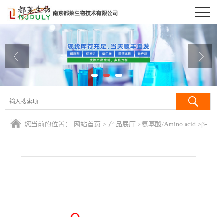
公司首页
公司介绍
公司动态
产品展厅
证书荣誉
您当前的位置：
网站首页
>
产品展厅
>
氨基酸/Amino acid
>
β-
联系方式
丙氨酸/3-氨基丙酸/β-初油氨基酸/β-丝析氨酸/β-氨基丙酸/β-
Alanine
在线留言