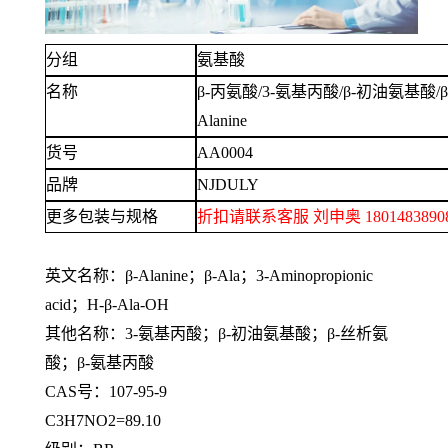
分组
氨基酸
名称
β-丙氨酸/3-氨基丙酸/β-初油氨基酸/β
Alanine
货号
AA0004
品牌
NJDULY
更多包装与规格
折扣请联系客服
刘申奥
1801483
英文名称：
β-Alanine；β-Ala；3-Aminopropionic
acid；H-β-Ala-OH
其他名称：
3-氨基丙酸；β-初油氨基酸；β-丝析氨
酸；β-氨基丙酸
CAS号：107-95-9
C3H7NO2=89.10