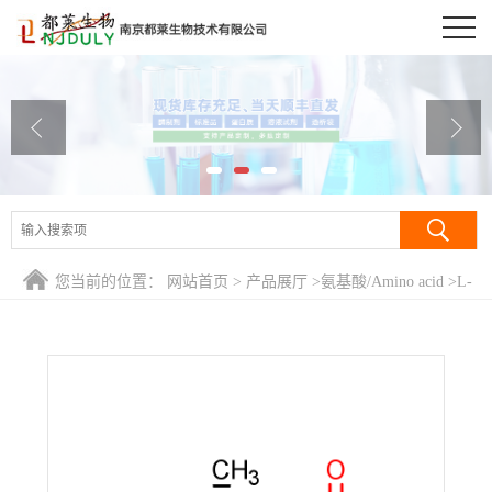
公司首页
公司介绍
公司动态
产品展厅
证书荣誉
您当前的位置：
网站首页
>
产品展厅
>
氨基酸/Amino acid
>
L-
联系方式
异亮氨酸/L-异白氨酸/ L-异闪白氨基酸/L-α-氨基-β-甲基戊
酸/L-Isoleucine
在线留言