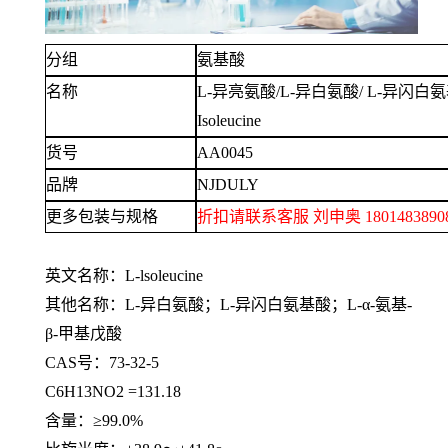
分组
氨基酸
名称
L-异亮氨酸/L-异白氨酸/ L-异闪白氨基
Isoleucine
货号
AA0045
品牌
NJDULY
更多包装与规格
折扣请联系客服
刘申奥
1801483
英文名称：
L-lsoleucine
其他名称：
L-异白氨酸；L-异闪白氨基酸；L-α-氨基-
β-甲基戊酸
CAS号：73-32-5
C6H13NO2 =131.18
含量：
≥99.0%