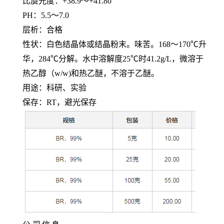
比旋光度：
+38.9～+41.8o
PH：5.5～7.0
层析：合格
性状：白色结晶体或结晶粉末。味苦。
168～170℃升
华，284℃分解。水中溶解度25℃时41.2g/L，微溶于
热乙醇（w/w)和热乙醚，不溶于乙醚。
用途：科研、实验
保存：
RT，避光保存