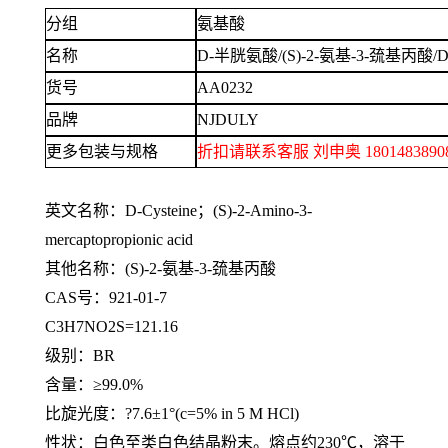
分组
氨基酸
名称
D-半胱氨酸/(S)-2-氨基-3-巯基丙酸/D-C
货号
AA0232
品牌
NJDULY
更多包装与规格
折扣请联系客服
刘申奥
1801483
英文名称：
D-Cysteine；(S)-2-Amino-3-
mercaptopropionic acid
其他名称：
(S)-2-氨基-3-巯基丙酸
CAS号：921-01-7
C3H7NO2S=121.16
级别：
BR
含量：
≥99.0%
比旋光度：
?7.6±1°(c=5% in 5 M HCl)
性状：白色至类白色结晶粉末。熔点约
230℃，溶于