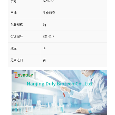
AA0232
货号
用途
生化研究
1g
包装规格
921-01-7
CAS编号
%
纯度
是否进口
否