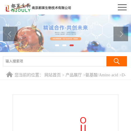
公司首页
公司介绍
公司动态
产品展厅
证书荣誉
您当前的位置：
网站首页
>
产品展厅
>
氨基酸/Amino acid
>
D-
联系方式
半胱氨酸/(S)-2-氨基-3-巯基丙酸/D-Cysteine
在线留言