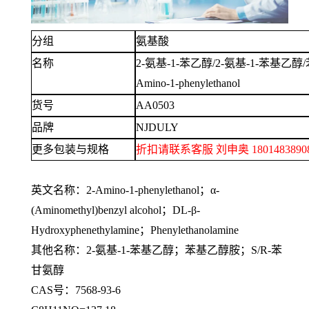
分组
氨基酸
名称
2-氨基-1-苯乙醇/2-氨基-1-苯基乙醇
Amino-1-phenylethanol
货号
AA0503
品牌
NJDULY
更多包装与规格
折扣请联系客服
刘申奥
1801483
英文名称：
2-Amino-1-phenylethanol；α-
(Aminomethyl)benzyl alcohol；DL-β-
Hydroxyphenethylamine；Phenylethanolamine
其他名称：
2-氨基-1-苯基乙醇；苯基乙醇胺；S/R-苯
甘氨醇
CAS号：7568-93-6