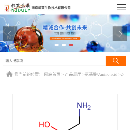
公司首页
公司介绍
公司动态
产品展厅
证书荣誉
您当前的位置：
网站首页
>
产品展厅
>
氨基酸/Amino acid
>
2-
联系方式
氨基-1-苯乙醇/2-氨基-1-苯基乙醇/苯基乙醇胺/S/R-苯甘氨醇/2-
Amino-1-phenylethanol
在线留言