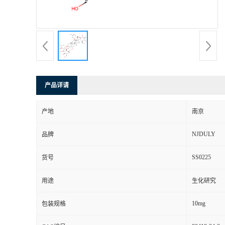
产品详请
产地
南京
NJDULY
品牌
SS0225
货号
用途
生化研究
10mg
包装规格