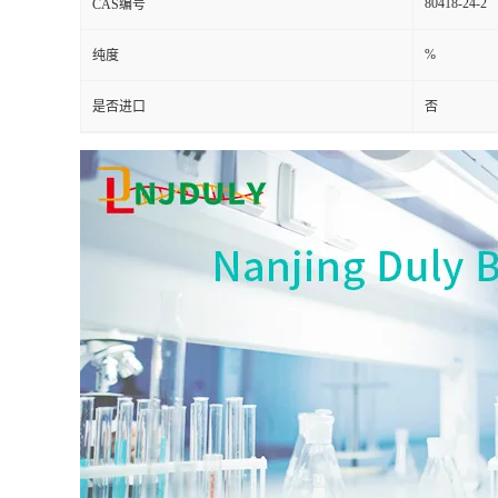
80418-24-2
CAS编号
%
纯度
是否进口
否