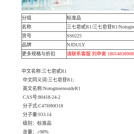
分组
标准品
名称
三七皂甙
R1/
三七皂苷
R1/Notogin
货号
SS0225
品牌
NJDULY
更多规格与折扣
请联系客服 刘申奥
1801483890
中文名称
:
三七皂甙
R1
中文同义词
:
三七皂苷
R1;
英文名称
:NotoginsenosideR1
CAS号
:80418-24-2
分子式
:C47H80O18
分子量
:933.14
级别：标准品
含量：≥
98%