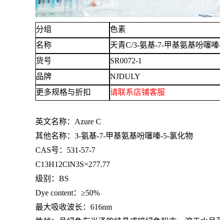
分组
色素
名称
天青
C/3-氨基-7-甲基氨基吩噻嗪-5
货号
SR0072-1
品牌
NJDULY
更多规格与折扣
请联系
店铺
客服
英文名称：
Azure C
其他名称：
3-氨基-7-甲基氨基吩噻嗪-5-氯化物
CAS号：531-57-7
C13H12ClN3S=277.77
级别：
BS
Dye content：≥50%
最大吸收波长：
616nm