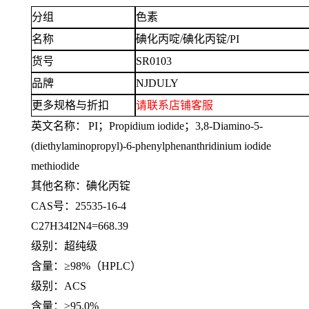
分组
色素
名称
碘化丙啶
/碘化丙锭/PI
货号
SR0103
品牌
NJDULY
更多规格与折扣
请联系
店铺
客服
英文名称：
PI；Propidium iodide；3,8-Diamino-5-
(diethylaminopropyl)-6-phenylphenanthridinium iodide
methiodide
其他名称：碘化丙锭
CAS号：25535-16-4
C27H34I2N4=668.39
级别：超纯级
含量：
≥98%（HPLC）
级别：
ACS
含量：
≥95.0%