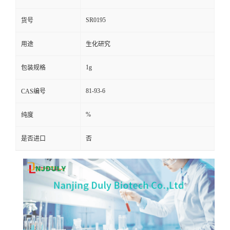
SR0195
货号
用途
生化研究
1g
包装规格
81-93-6
CAS编号
%
纯度
是否进口
否