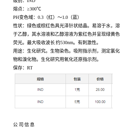
级别：
IND
熔点：
≥300℃
PH变色域：0.3（红）～1.0（蓝）
性状：绿色或棕红色具光泽针状结晶。易溶于水，溶
于乙醇，其水溶液和乙醇溶液为紫红色并呈现绿黄色
荧光。最大吸收波长
约
530nm。有刺激性。
用途：生化研究。生物染色。吸附指示剂，测定氯化
物和溴化物。生化研究用氧化还原指示剂。
保存：
RT
公
司
信
息