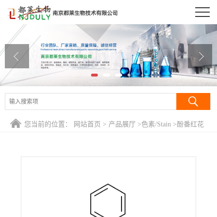
公司首页
公司介绍
公司动态
产品展厅
证书荣誉
您当前的位置：
网站首页
>
产品展厅
>
色素/Stain
>
酚番红花
联系方式
红/酚藏红花/酚藏花红/3,7-二氨基-5-苯基吩嗪翁氯化物/奎诺二
甲基酯/Phenosafranine
在线留言