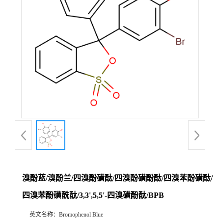
溴酚蓝/溴酚兰/四溴酚磺酞/四溴酚磺酚酞/四溴苯酚磺酞/
四溴苯酚磺酰酞/3,3',5,5'-四溴磺酚酞/BPB
英文名称：
Bromophenol Blue