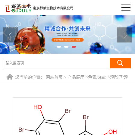
公司首页
公司介绍
公司动态
产品展厅
证书荣誉
您当前的位置：
网站首页
>
产品展厅
>
色素/Stain
>
溴酚蓝/溴
联系方式
酚兰/四溴酚磺酞/四溴酚磺酚酞/四溴苯酚磺酞/四溴苯酚磺酰
酞/3,3',5,5'-四溴磺酚酞/BPB
在线留言