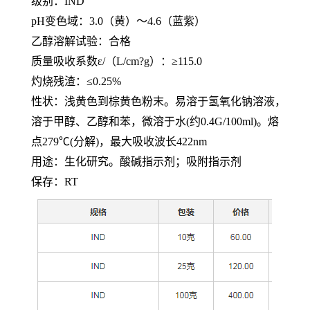
级别：
IND
pH变色域：3.0（黄）～4.6（蓝紫）
乙醇溶解试验：合格
质量吸收系数
ε/（L/cm?g）：≥115.0
灼烧残渣：
≤0.25%
性状：浅黄色到棕黄色粉末。易溶于氢氧化钠溶液，
溶于甲醇、乙醇和苯，微溶于水
(约0.4G/100ml)。熔
点279℃(分解)，最大吸收波长422nm
用途：生化研究。酸碱指示剂；吸附指示剂
保存：
RT