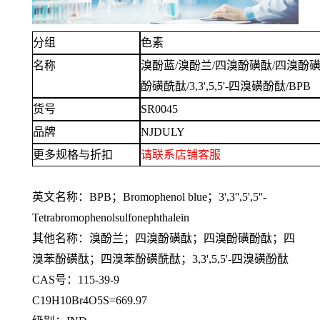
分组
色素
名称
溴酚蓝
/溴酚兰/四溴酚磺酞/四溴酚
酚磺酰酞/3,3',5,5'-四溴磺酚酞/BPB
货号
SR0045
品牌
NJDULY
更多规格与折扣
请联系
店铺
客服
英文名称：
BPB；Bromophenol blue；3',3'',5',5''-
Tetrabromophenolsulfonephthalein
其他名称：溴酚兰；四溴酚磺酞；四溴酚磺酚酞；四
溴苯酚磺酞；四溴苯酚磺酰酞；
3,3',5,5'-四溴磺酚酞
CAS号：115-39-9
C19H10Br4O5S=669.97