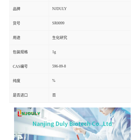
NJDULY
品牌
SR0099
货号
用途
生化研究
1g
包装规格
596-09-8
CAS编号
%
纯度
是否进口
否