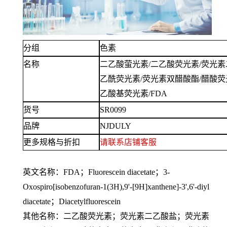
分组
色素
名称
二乙酸萤光素
/二乙酸荧光素/荧光
乙酰荧光素/荧光素双醋酸酯/醋酸荧光
乙酸基荧光素/FDA
货号
SR0099
品牌
NJDULY
更多规格与折扣
请联系
店铺
客服
英文名称：
FDA；Fluorescein diacetate；3-
Oxospiro[isobenzofuran-1(3H),9'-[9H]xanthene]-3',6'-diyl
diacetate；Diacetylfluorescein
其他名称：二乙酸荧光素；荧光素二乙酸盐；荧光素