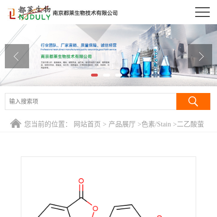
公司首页
公司介绍
公司动态
产品展厅
证书荣誉
您当前的位置：
网站首页
>
产品展厅
>
色素/Stain
>
二乙酸萤
联系方式
光素/二乙酸荧光素/荧光素二乙酸盐/荧光素二乙酸酯/二乙酰荧
光素/荧光素双醋酸酯/醋酸荧光素/荧光胺双乙酸盐/3,6-二乙酸
在线留言
基荧光素/FDA