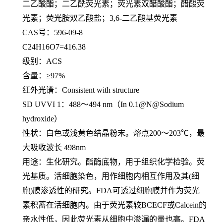
二乙酸酯；二乙酰荧光素；荧光素双醋酸酯；醋酸荧
光素；荧光胺双乙酸盐；
3,6-二乙酸基荧光素
CAS号：596-09-8
C24H16O7=416.38
级别：
ACS
含量：
≥97%
红外光谱：
Consistent with structure
SD UVVI 1：488～494 nm（In 0.1@N@Sodium
hydroxide）
性状：白色或浅黄色结晶粉末。熔点
200～203℃，最
大吸收波长 498nm
用途：生化研究。酯酶底物，用于组织化学检验。荧
光基质。活细胞染色，用作细胞内相互作用及其
(细
胞)膜渗透性的研究。FDA可透过细胞膜并作为荧光
素积蓄在活细胞内。由于荧光素较BCECF或Calcein的
亲水性低，因此荧光素从细胞中渗漏的量也高。FDA