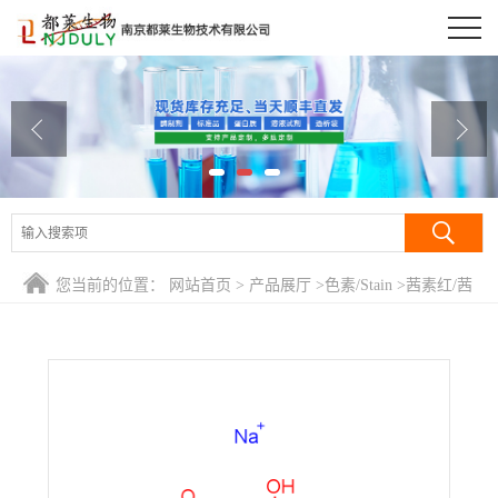
公司首页
公司介绍
公司动态
产品展厅
证书荣誉
您当前的位置：
网站首页
>
产品展厅
>
色素/Stain
>
茜素红/茜
联系方式
素红S/茜素磺酸钠/茜素S/茜素胭脂红/1,2-二羟基蒽醌-3-磺酸
钠/媒介红3/9,10-二氢-3,4-二羟基-9,10-二氧代-2-蒽磺酸单钠
在线留言
盐/Alizarin red