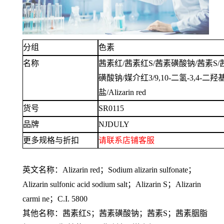
分组
色素
名称
茜素红
/茜素红S/茜素磺酸钠/茜素S/茜
磺酸钠/媒介红3/9,10-二氢-3,4-二羟
盐/Alizarin red
货号
SR0115
品牌
NJDULY
更多规格与折扣
请联系
店铺
客服
英文名称：
Alizarin red；Sodium alizarin sulfonate；
Alizarin sulfonic acid sodium salt；Alizarin S；Alizarin
carmi ne；C.I. 5800
其他名称：茜素红
S；茜素磺酸钠；茜素S；茜素胭脂