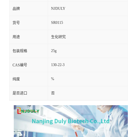
NJDULY
品牌
SR0115
货号
用途
生化研究
25g
包装规格
130-22-3
CAS编号
%
纯度
是否进口
否