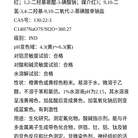
红；1,2-二羟基蒽醌-3-磺酸钠；媒介红3；9,10-二
氢-3,4-二羟基-9,10-二氧代-2-蒽磺酸单钠盐
CAS号：130-22-3
C14H7NaO7S?H2O=360.27
级别：
IND
pH变色域：4.3(黄)～6.3(紫)
对铝灵敏度试验：合格
对酸和碱灵敏度试验：合格
水溶解试验：合格
性状：橙黄色或黄棕色粉末。易溶于水，微溶于乙
醇，不溶于苯和氯仿。
1%水溶液pH为2.15，其水溶液
呈浅黄褐色，加盐酸后变成黄色，加氢氧化钠后则变
成蓝紫色。有刺激性
用途：生化研究。测定氟化物。酸碱指示剂。能与许
多金属离子生成带色化合物，供锆、钍、铝、钛及铍
的显色反应和比色测定。显微染色剂，神经组织的活