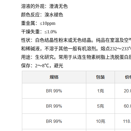
溶液的外观：澄清无色
颜色反应：溴水褪色
重金属：≤
10ppm
干燥失重：≤
1.0%
性状：白色结晶性粉末或无色结晶。纯品在室温及空
和稀碱液，不溶于其他一般有机溶剂。熔点
232
～
233
用途：生化研究。常用于从连生物素树脂上洗脱蛋白
保存：
2
～
8℃
，避光