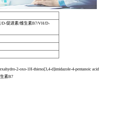
素
/D-
促进素
/
维生素
B7/VH/D-
exahydro-2-oxo-1H-thieno[3,4-d]imidazole-4-pentanoic acid
生素
B7