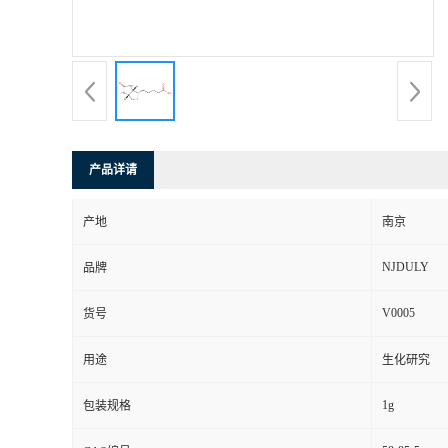
产品详请
产地
南京
NJDULY
品牌
V0005
货号
用途
生化研究
1g
包装规格