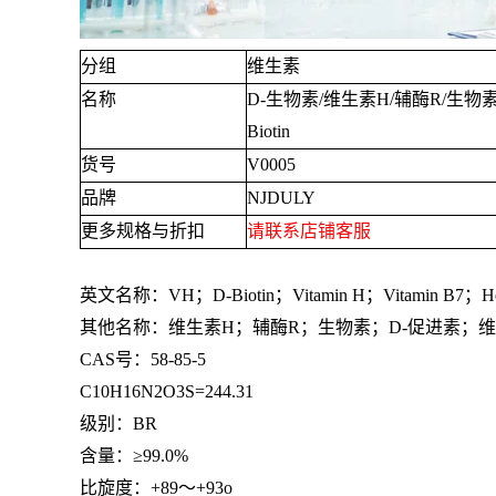
分组
维生素
名称
D-
生物素
/
维生素
H/
辅酶
R/
生物
Biotin
货号
V0005
品牌
NJDULY
更多规格与折扣
请联系店铺客服
英文名称：
VH
；
D-Biotin
；
Vitamin H
；
Vitamin B7
；
H
其他名称：维生素
H
；辅酶
R
；生物素；
D-
促进素；维
CAS号：
58-85-5
C10H16N2O3S=244.31
级别：
BR
含量：≥
99.0%
比旋度：
+89
～
+93o