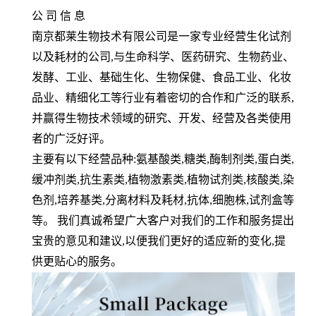
公 司 信 息
南京都莱生物技术有限公司是一家专业经营生化试剂
以及耗材的公司
,
与生命科学、医药研究、生物药业、
发酵、工业、基础生化、生物保健、食品工业、化妆
品业、精细化工等行业有着密切的合作和广泛的联系
,
并赢得生物技术领域的研究、开发、经营及各类使用
者的广泛好评。
主要有以下经营品种
:
氨基酸类
,
糖类
,
酶制剂类
,
蛋白类
,
缓冲剂类
,
抗生素类
,
植物激素类
,
植物试剂类
,
核酸类
,
染
色剂
,
培养基类
,
分离材料及耗材
,
抗体
,
细胞株
,
试剂盒等
等。 我们真诚希望广大客户对我们的工作和服务提出
宝贵的意见和建议
,
以便我们更好的适应新的变化
,
提
供更贴心的服务。