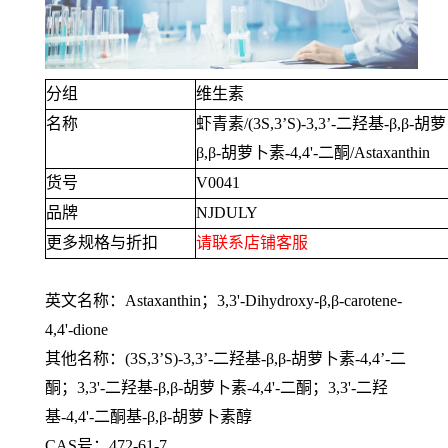
分组
维生素
名称
虾青素
/(3S,3’S)-3,3’-
二羟基
-β,β-
胡萝
β,β-
胡萝卜素
-4,4'-
二酮
/Astaxanthin
货号
V0041
品牌
NJDULY
更多规格与折扣
请联系店铺客服
英文名称：
Astaxanthin
；
3,3'-Dihydroxy-β,β-carotene-
4,4'-dione
其他名称：
(3S,3’S)-3,3’-
二羟基
-β,β-
胡萝卜素
-4,4’-
二
酮；
3,3'-
二羟基
-β,β-
胡萝卜素
-4,4'-
二酮；
3,3'-
二羟
基
-4,4'-
二酮基
-β,β-
胡萝卜素醇
CAS号：
472-61-7