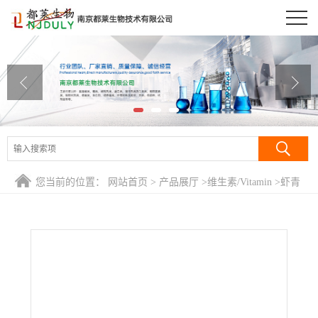
公司首页
公司介绍
公司动态
产品展厅
证书荣誉
您当前的位置：
网站首页
>
产品展厅
>
维生素/Vitamin
>
虾青
联系方式
素/(3S,3’S)-3,3’-二羟基-β,β-胡萝卜素-4,4’-二酮/3,3'-二羟基-
β,β-胡萝卜素-4,4'-二酮/3,3'-二羟基-4,4'-二酮基-β,β-胡萝卜素
在线留言
醇/Astaxan