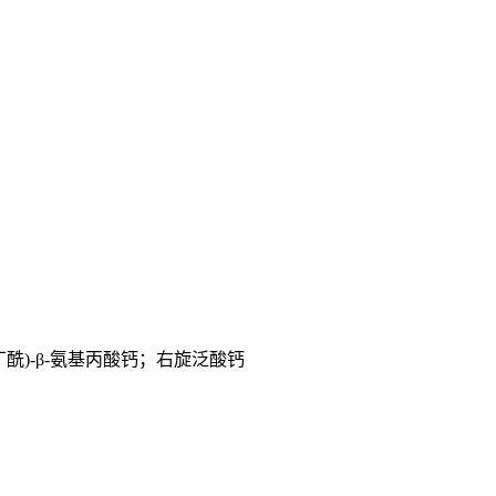
丁酰
)-β-
氨基丙酸钙；右旋泛酸钙