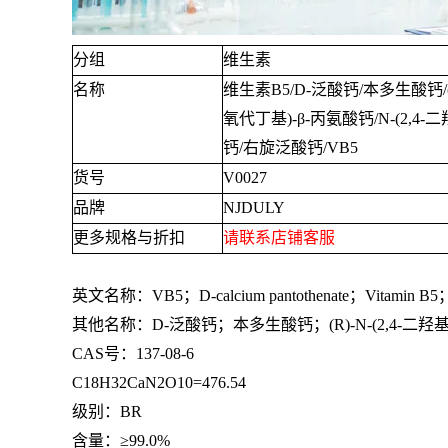
分组
维生素
名称
维生素
B5/D-
泛酸钙
/
本多生酸钙
氧代丁基
)-β-
丙氨酸钙
/N-(2,4-
二
钙
/
右旋泛酸钙
/VB5
货号
V0027
品牌
NJDULY
更多规格与折扣
请联系店铺客服
英文名称：
VB5
；
D-calcium pantothenate
；
Vitamin B5
其他名称：
D-
泛酸钙；本多生酸钙；
(R)-N-(2,4-
二羟
CAS号：
137-08-6
C18H32CaN2O10=476.54
级别：
BR
含量：≥
99.0%