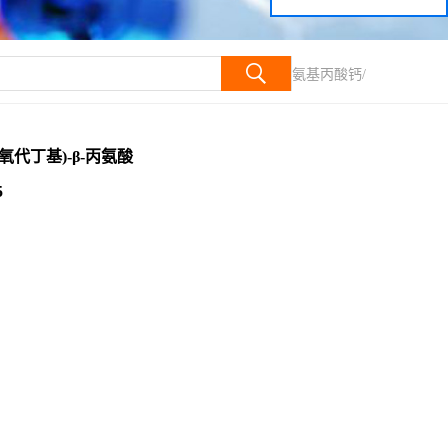
)-β-丙氨酸钙/N-(2,4-二羟基-3,3-二甲基丁酰)-β-氨基丙酸钙/
1-氧代丁基)-β-丙氨酸
5