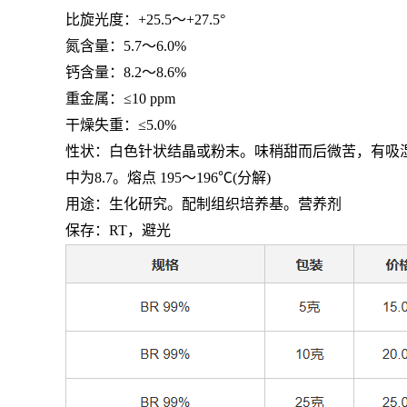
比旋光度：
+25.5
～
+27.5°
氮含量：
5.7
～
6.0%
钙含量：
8.2
～
8.6%
重金属：≤
10 ppm
干燥失重：≤
5.0%
性状：白色针状结晶或粉末。味稍甜而后微苦，有吸
中为
8.7
。熔点
195
～
196℃(
分解
)
用途：生化研究。配制组织培养基。营养剂
保存：
RT
，避光