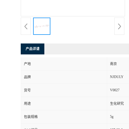
产品详请
产地
南京
NJDULY
品牌
V0027
货号
用途
生化研究
5g
包装规格